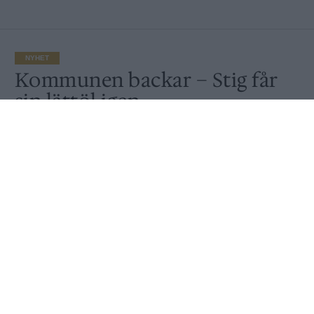
NYHET
Kommunen backar – Stig får
sin lättöl igen
Av
Peter Lindh
Publicerat
2022-05-18
NYHET