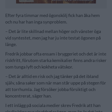
Efter fyra timmar med ögonskölj fick han åka hem
och nu har han inga synproblem.
– Det är lite skillnad mellan höger och vänster öga
vid syntestet, men jag har ju inte testat ögonen på
länge.
Fredrik jobbar ofta ensam i bryggeriet och det är inte
riskfritt, förutom starka kemikalier finns andra risker
som tunga lyft och kokheta vätskor.
– Det är alltid en risk och jag tänker på det ibland
själv, såna saker som när man står uppe på stegen för
att torrhumla. Jag försöker jobba försiktigt och
koncentrerat, säger han.
I ett inlägg på sociala medier skrev Fredrik att han
skulle köpa nya skyddsglasögon, men än är det inte