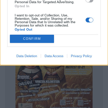
Personal Data for Targeted Advertising.
Fredrik Gustavsson är tillbaka på bryggeriet och det verkar
Opted In
som han klarat sig utan bestående men. Skyddsglasögonen
har han inte bytt ut än.
Foto:
Fredrik Gustavsson
I want to opt-out of Collection, Use,
Retention, Sale, and/or Sharing of my
Personal Data that Is Unrelated with the
Purposes for which it was collected.
Opted Out
CONFIRM
Data Deletion
Data Access
Privacy Policy