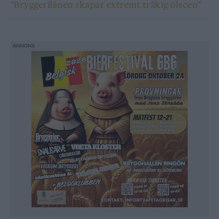
”Bryggerilånen skapar extremt tråkig ölscen”