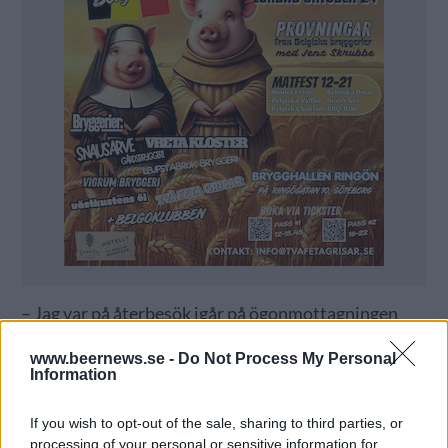
– Jag var på återbesök igår på ögonmottagningen
och de kunde inte se några skador, säger Fredrik.
www.beernews.se -
Do Not Process My Personal
Information
Han höll på att göra rent och släppte ner en koppling
i ett lutbad när olycka var framme.
If you wish to opt-out of the sale, sharing to third parties, or
– Jag tittade ner i lutbadet och var lite svettig i
processing of your personal or sensitive information for