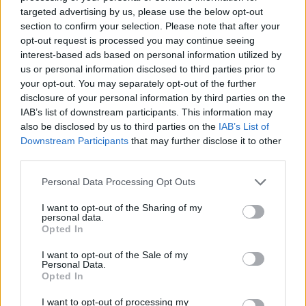
targeted advertising by us, please use the below opt-out
ansiktet så glasögon gled ner så att det blev en glipa.
section to confirm your selection. Please note that after your
Det räckte för att en skvätt lut skulle ta sig in i ögat.
opt-out request is processed you may continue seeing
interest-based ads based on personal information utilized by
Han sköljde genast ögat med en ögondusch, innan
us or personal information disclosed to third parties prior to
han ringde 112. Det slutade med att två ambulanser
your opt-out. You may separately opt-out of the further
kom till bryggeriet och Fredrik fick följa med till
disclosure of your personal information by third parties on the
sjukhus.
IAB’s list of downstream participants. This information may
also be disclosed by us to third parties on the
IAB’s List of
Downstream Participants
that may further disclose it to other
third parties.
Personal Data Processing Opt Outs
I want to opt-out of the Sharing of my
personal data.
Opted In
I want to opt-out of the Sale of my
Personal Data.
Opted In
I want to opt-out of processing my