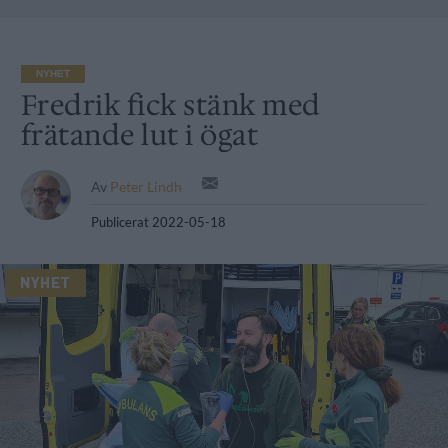
NYHET
Fredrik fick stänk med
frätande lut i ögat
Av
Peter Lindh
Publicerat
2022-05-18
NYHET