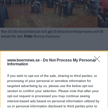
Res till din favoritölstad och gå till dina favorittaprooms och få
betalt för det.
Foto:
Ronny Karlsson
Åk till en amerikansk stad, besök alla taprooms,
fira oktoberfesten och få 17000 kronor för
www.beernews.se -
Do Not Process My Personal
Information
besväret. Det erbjudandet skulle man knappast få
från en svensk flyttfirma. Men i USA går det.
If you wish to opt-out of the sale, sharing to third parties, or
processing of your personal or sensitive information for
Det är move.org som som kommer med erbjudandet
targeted advertising by us, please use the below opt-out
i en tävling. En person ska få chansen att bli ”Chief
section to confirm your selection. Please note that after your
Beer Baron” och med det motsvarande 17000 kronor
opt-out request is processed you may continue seeing
att spendera på öl och annat.
interest-based ads based on personal information utilized by
us or personal information disclosed to third parties prior to