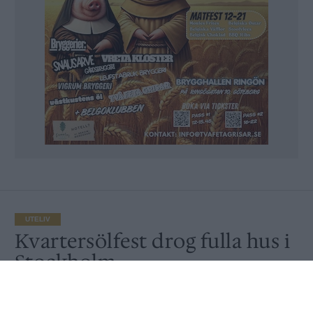
UTELIV
Kvartersölfest drog fulla hus i
Stockholm
Av
Peter Lindh