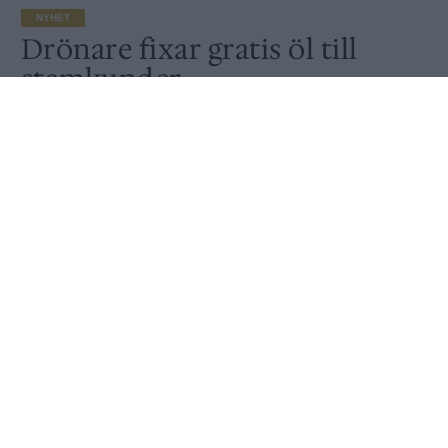
NYHET
Drönare fixar gratis öl till
stamkunder
Av
Ronny Karlsson
Publicerat
2020-05-04
NYHET