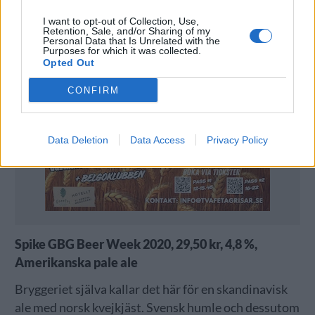
I want to opt-out of Collection, Use,
Retention, Sale, and/or Sharing of my
Personal Data that Is Unrelated with the
Purposes for which it was collected.
Opted Out
CONFIRM
Data Deletion
Data Access
Privacy Policy
Spike GBG Beer Week 2020, 29,50 kr, 4,8 %,
Amerikanska pale ale
Bryggeriet själva kallar det här för en skandinavisk
ale med norsk kvejkjäst. Svensk humle och dessutom