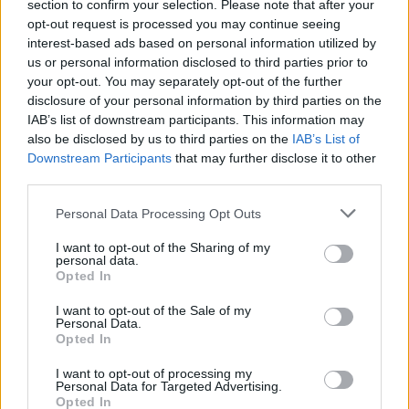
section to confirm your selection. Please note that after your
Dugges 15 Sour, 330 ml, 40,00 kr, 5,0 %, Övrig syrlig
opt-out request is processed you may continue seeing
interest-based ads based on personal information utilized by
öl
us or personal information disclosed to third parties prior to
Ett av Dugges tre jubileumsöl och det här är gjort
your opt-out. You may separately opt-out of the further
disclosure of your personal information by third parties on the
med 15 olika frukter och bär. Det smakar en del
IAB’s list of downstream participants. This information may
vinbär, annans och mango och blir ett friskt syrligt öl
also be disclosed by us to third parties on the
IAB’s List of
som med säkerhet kommer att sälja bra under våren.
Downstream Participants
that may further disclose it to other
Uppfriskande och gott.
third parties.
De La Senne Brussels Calling, 330 ml, 35,90 kr, 6,5
Personal Data Processing Opt Outs
%, Belgisk ljus ale
I want to opt-out of the Sharing of my
personal data.
Frisk belgare med citrus, jästtoner och en lätt
Opted In
kryddig ton i första rummet. Lättdrucket med lite
I want to opt-out of the Sale of my
vetetoner och en mjuk och behaglig avslutning där
Personal Data.
citrusfrukten gör störst avtryck. Mycket god.
Opted In
I want to opt-out of processing my
Personal Data for Targeted Advertising.
Opted In