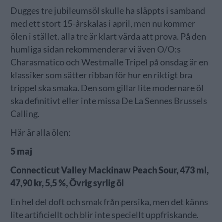
Dugges tre jubileumsöl skulle ha släppts i samband
med ett stort 15-årskalas i april, men nu kommer
ölen i stället. alla tre är klart värda att prova. På den
humliga sidan rekommenderar vi även O/O:s
Charasmatico och Westmalle Tripel på onsdag är en
klassiker som sätter ribban för hur en riktigt bra
trippel ska smaka. Den som gillar lite modernare öl
ska definitivt eller inte missa De La Sennes Brussels
Calling.
Här är alla ölen:
5 maj
Connecticut Valley Mackinaw Peach Sour, 473 ml,
47,90 kr, 5,5 %, Övrig syrlig öl
En hel del doft och smak från persika, men det känns
lite artificiellt och blir inte speciellt uppfriskande.