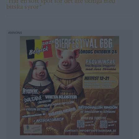
“Har en soft spot för det lite skitiga med
bitska syror”