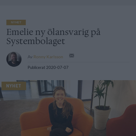
NYHET
Emelie ny ölansvarig på
Systembolaget
Av
Ronny Karlsson
Publicerat
2020-07-07
NYHET