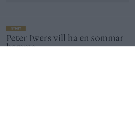
NYHET
Peter Iwers vill ha en sommar
hemma
Av
Ronny Karlsson
Publicerat
2020-07-07
NYHET