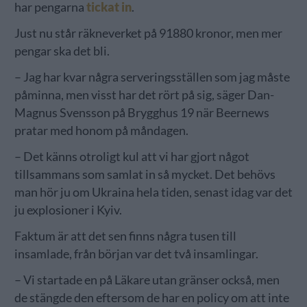
har pengarna
tickat in
.
Just nu står räkneverket på 91880 kronor, men mer
pengar ska det bli.
– Jag har kvar några serveringsställen som jag måste
påminna, men visst har det rört på sig, säger Dan-
Magnus Svensson på Brygghus 19 när Beernews
pratar med honom på måndagen.
– Det känns otroligt kul att vi har gjort något
tillsammans som samlat in så mycket. Det behövs
man hör ju om Ukraina hela tiden, senast idag var det
ju explosioner i Kyiv.
Faktum är att det sen finns några tusen till
insamlade, från början var det två insamlingar.
– Vi startade en på Läkare utan gränser också, men
de stängde den eftersom de har en policy om att inte