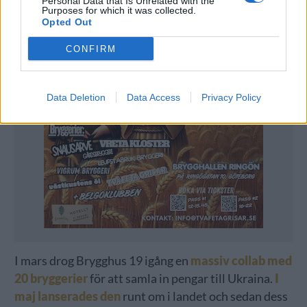
Personal Data that Is Unrelated with the
Purposes for which it was collected.
Opted Out
CONFIRM
Data Deletion
Data Access
Privacy Policy
I mars drog Brygghus 19 igång en
massiv collab med
20 bryggerier
för att samla in pengar till Ukraina.
I
maj lanserades den
runt om i landet och sedan dess