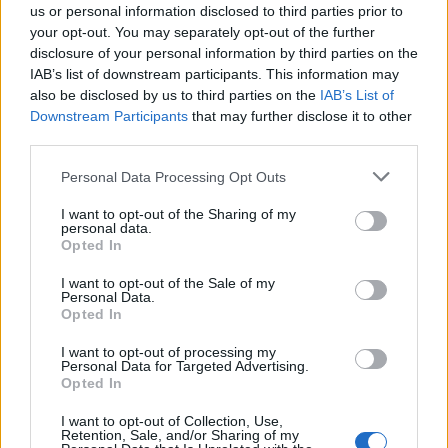
us or personal information disclosed to third parties prior to
your opt-out. You may separately opt-out of the further
disclosure of your personal information by third parties on the
IAB’s list of downstream participants. This information may
also be disclosed by us to third parties on the
IAB’s List of
Downstream Participants
that may further disclose it to other
third parties.
Personal Data Processing Opt Outs
André Hansson, Andreas Leman och Dan-Magnus Svensson
I want to opt-out of the Sharing of my
personal data.
tittar på när Martin Dawson från Varvar tillsätter humle till
Opted In
brygden.
Foto:
Privatbild
I want to opt-out of the Sale of my
Personal Data.
Opted In
Brygghus 19 har nu nästan nått 100000 kronor i sin
insamling till Ukraina. Och nu har man haft
I want to opt-out of processing my
Personal Data for Targeted Advertising.
ukrainska Varvar på besök för att gör en riktigt
Opted In
kletig stout.
I want to opt-out of Collection, Use,
Retention, Sale, and/or Sharing of my