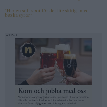
“Har en soft spot för det lite skitiga med
bitska syror”