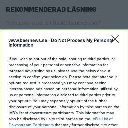
REKOMMENDERAD LÄSNING
”En crash-course i finskt hantverksöl”
Monopolets framtid osäker i Finland
www.beernews.se -
Do Not Process My Personal
Information
Kråkö – en komet på den finska ölhimlen
If you wish to opt-out of the sale, sharing to third parties, or
processing of your personal or sensitive information for
targeted advertising by us, please use the below opt-out
section to confirm your selection. Please note that after your
opt-out request is processed you may continue seeing
interest-based ads based on personal information utilized by
us or personal information disclosed to third parties prior to
your opt-out. You may separately opt-out of the further
disclosure of your personal information by third parties on the
IAB’s list of downstream participants. This information may
also be disclosed by us to third parties on the
IAB’s List of
Downstream Participants
that may further disclose it to other