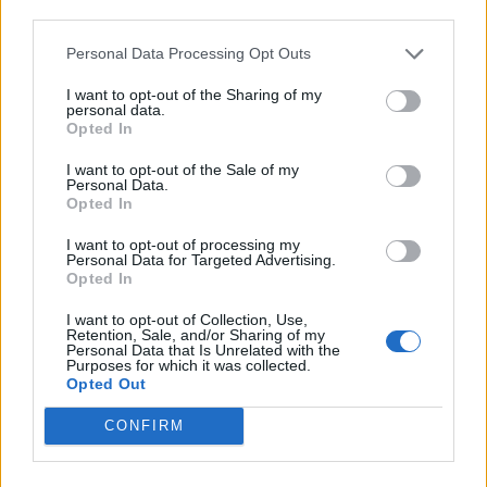
third parties.
Personal Data Processing Opt Outs
I want to opt-out of the Sharing of my
personal data.
Opted In
I want to opt-out of the Sale of my
Personal Data.
Opted In
I want to opt-out of processing my
Personal Data for Targeted Advertising.
Opted In
NYHET
Så smakar de nya ölen på
I want to opt-out of Collection, Use,
Retention, Sale, and/or Sharing of my
hyllorna
Personal Data that Is Unrelated with the
Purposes for which it was collected.
Opted Out
Av
Ronny Karlsson
CONFIRM
Publicerat
2020-07-08