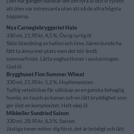
Den här gången handlar det om fyra öl och vi tyckte
att ölen var intressanta utan att nå de allra högsta
topparna.
Nya Carnegiebryggeriet Halo
330 ml, 21,90 kr, 4,5 %, Övrig syrlig öl
Skön blandning av hallon och lime, bären kunde ha
fått ta ännu mer plats men det blir ändå
sommarfriskt. Lätta yoghurttoner i avslutningen.
God öl.
Brygghuset Finn Summer Wheat
330 ml, 21,90 kr, 5,2 %, Hopfenweizen
Tydlig veteölsbas får sällskap av en ganska behaglig
humle, en touch av banan och en lätt kryddighet som
ger ölet en komplexitet. Helt okej öl.
Mikkeller Sundried Saison
330 ml, 28,90 kr, 6,3 %, Saison
Jästiga toner möter dig först, det är brödigt och lätt