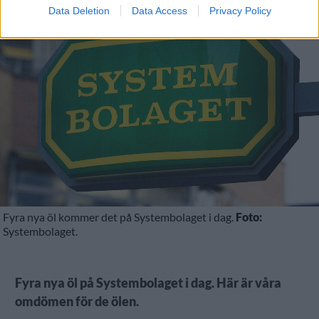
NYHET
Data Deletion
Data Access
Privacy Policy
Fyra nya öl kommer det på Systembolaget i dag.
Foto:
Systembolaget.
Fyra nya öl på Systembolaget i dag. Här är våra
omdömen för de ölen.