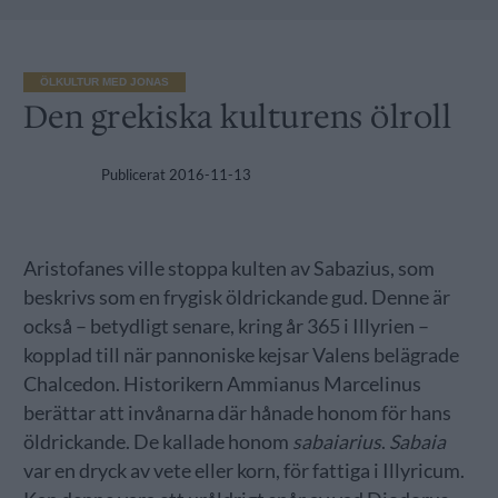
ÖLKULTUR MED JONAS
Den grekiska kulturens ölroll
Publicerat
2016-11-13
Aristofanes ville stoppa kulten av Sabazius, som
beskrivs som en frygisk öldrickande gud. Denne är
också – betydligt senare, kring år 365 i Illyrien –
kopplad till när pannoniske kejsar Valens belägrade
Chalcedon. Historikern Ammianus Marcelinus
berättar att invånarna där hånade honom för hans
öldrickande. De kallade honom
sabaiarius
.
Sabaia
var en dryck av vete eller korn, för fattiga i Illyricum.