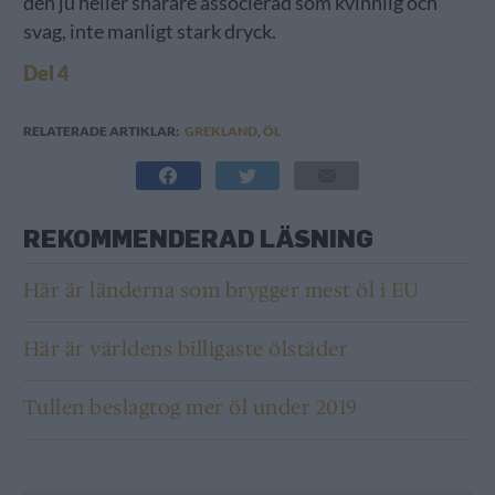
den ju heller snarare associerad som kvinnlig och
svag, inte manligt stark dryck.
Del 4
RELATERADE ARTIKLAR:
GREKLAND
,
ÖL
REKOMMENDERAD LÄSNING
Här är länderna som brygger mest öl i EU
Här är världens billigaste ölstäder
Tullen beslagtog mer öl under 2019