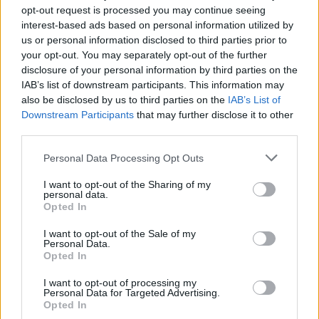
av druvbrist gjorde dig av sädesslag. Därför borde
opt-out request is processed you may continue seeing
man kalla dig Demetrius
(dvs född av Demeter, eller
interest-based ads based on personal information utilized by
us or personal information disclosed to third parties prior to
två mödrar – som han fortsatt vitsigt också lär ha
your opt-out. You may separately opt-out of the further
menat),
inte Dionysos, snarare vetefödd
(alltså
disclosure of your personal information by third parties on the
ifrån jorden, inte himlen)
och Bromus
(havre)
inte
IAB’s list of downstream participants. This information may
Bromius
(åskrytare).”
also be disclosed by us to third parties on the
IAB’s List of
Downstream Participants
that may further disclose it to other
third parties.
Personal Data Processing Opt Outs
I want to opt-out of the Sharing of my
personal data.
Opted In
I want to opt-out of the Sale of my
Personal Data.
Opted In
I want to opt-out of processing my
Personal Data for Targeted Advertising.
Opted In