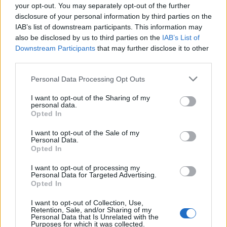
your opt-out. You may separately opt-out of the further
disclosure of your personal information by third parties on the
IAB’s list of downstream participants. This information may
also be disclosed by us to third parties on the
IAB’s List of
Downstream Participants
that may further disclose it to other
third parties.
Personal Data Processing Opt Outs
I want to opt-out of the Sharing of my
personal data.
Opted In
I want to opt-out of the Sale of my
Personal Data.
Opted In
I want to opt-out of processing my
Personal Data for Targeted Advertising.
Opted In
Grekiska skalden Archilochos (omkring 700 f Kr)
I want to opt-out of Collection, Use,
omnämner vid denna tid kornvin som något bekant
Retention, Sale, and/or Sharing of my
Personal Data that Is Unrelated with the
för grekerna.
Purposes for which it was collected.