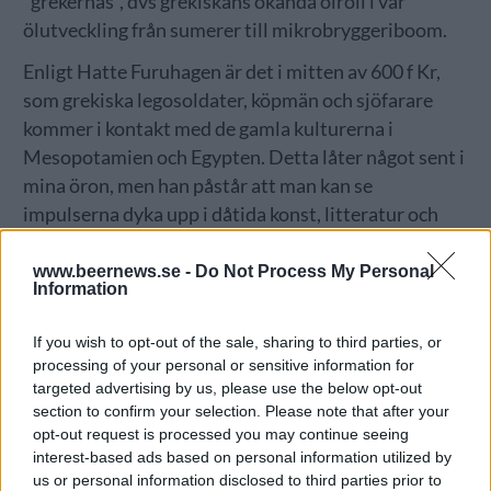
”grekernas”, dvs grekiskans okända ölroll i vår
ölutveckling från sumerer till mikrobryggeriboom.
Enligt Hatte Furuhagen är det i mitten av 600 f Kr,
som grekiska legosoldater, köpmän och sjöfarare
kommer i kontakt med de gamla kulturerna i
Mesopotamien och Egypten. Detta låter något sent i
mina öron, men han påstår att man kan se
impulserna dyka upp i dåtida konst, litteratur och
myter. Men i grekiska samhällena fick, till skillnad
från i mellanöstern, prästerna aldrig någon
www.beernews.se -
Do Not Process My Personal
Information
maktposition, enligt Hatte. Detta talar för att den
stam som höll till i Danzigområdet och som jag
If you wish to opt-out of the sale, sharing to third parties, or
påstår hade präst- eller tempelstatus, ej var av rent
processing of your personal or sensitive information for
grekisk härkomst. Stammen är kulturellt intressant
targeted advertising by us, please use the below opt-out
section to confirm your selection. Please note that after your
och ölkopplingar finns, men mer om dem en annan
opt-out request is processed you may continue seeing
gång.
interest-based ads based on personal information utilized by
us or personal information disclosed to third parties prior to