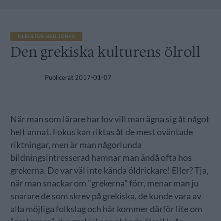
ÖLKULTUR MED JONAS
Den grekiska kulturens ölroll
Publicerat
2017-01-07
När man som lärare har lov vill man ägna sig åt något
helt annat. Fokus kan riktas åt de mest oväntade
riktningar, men är man någorlunda
bildningsintresserad hamnar man ändå ofta hos
grekerna. De var väl inte kända öldrickare! Eller? Tja,
när man snackar om ”grekerna” förr, menar man ju
snarare de som skrev på grekiska, de kunde vara av
alla möjliga folkslag och här kommer därför lite om