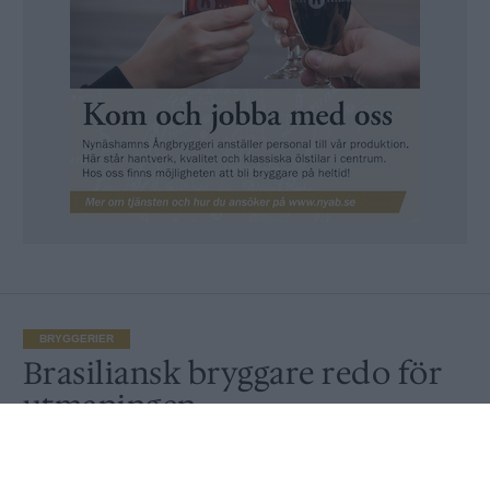
BRYGGERIER
Brasiliansk bryggare redo för
utmaningen
Publicerat
2017-01-06