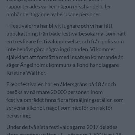
rapporterades varken någon misshandel eller
omhändertagande av berusade personer.
– Festivalerna har blivit lugnare och vi har fått
uppskattning från både festivalbesökarna, som haft
en trevligare festivalupplevelse, och från polis som
inte behövt göra några ingripanden. Vi kommer
självklart att fortsätta med insatsen kommande år,
säger Ängelholms kommuns alkoholhandläggare
Kristina Walther.
Ekebofestivalen har en åldersgräns på 18 år och
besöks av närmare 20 000 personer. Inom
festivalområdet finns flera försäljningsställen som
serverar alkohol, något som medför en risk för
berusning.
Under de två sista festivaldagarna 2017 delades
stora mängder vatten ut – närmare 3 700 liter i 18