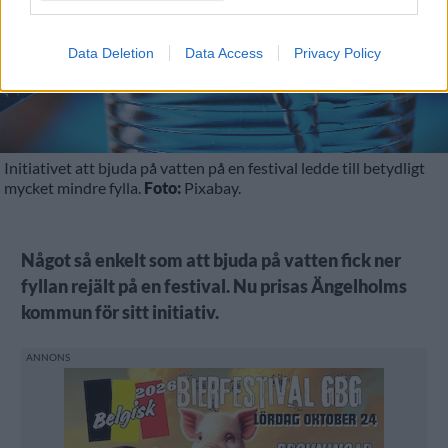
Data Deletion
Data Access
Privacy Policy
Initiativet att bjuda på vatten på en festival ledde till betydligt
mycket mindre fylla.
Foto:
Pixabay.
Något så enkelt som att bjuda på vatten fick ner
fyllan rejält på en festival. Nu prisas Ängelholms
kommun för sitt initiativ.