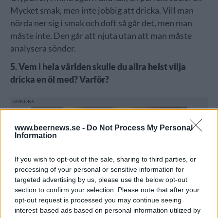
Mycket smak, men inte jobbig att dricka. Vill man
nörda ner sig i smak och doft så går det, men man
måste inte. Den går att njuta utan att man måste
analysera sönder.
5. Vem i hela världen skulle du allra helst vilja
dricka en öl med? Varför?
www.beernews.se -
Do Not Process My Personal
Information
If you wish to opt-out of the sale, sharing to third parties, or
processing of your personal or sensitive information for
targeted advertising by us, please use the below opt-out
section to confirm your selection. Please note that after your
opt-out request is processed you may continue seeing
interest-based ads based on personal information utilized by