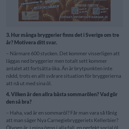
3. Hur många bryggerier finns det i Sverige om tre
år? Motivera ditt svar.
– Närmare 600 stycken. Det kommer visserligen att
läggas ned bryggerier men totalt sett kommer
antalet att fortsätta öka. Än är brytpunkten inte
nådd, trots en allt svårare situation för bryggerierna
att nå ut med sina öl.
4. Vilken är den allra bästa sommarölen? Vad gör
den så bra?
– Haha, vad är en sommaröl? Får man vara så fånig
att man säger Nya Carnegiebryggeriets Kellerbier?
Ölypen är, i mina ögon i alla fall, en perfekt social öl.