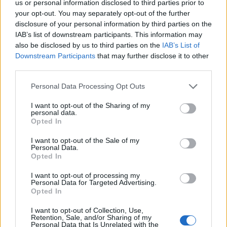
us or personal information disclosed to third parties prior to
your opt-out. You may separately opt-out of the further
disclosure of your personal information by third parties on the
IAB’s list of downstream participants. This information may
also be disclosed by us to third parties on the
IAB’s List of
Downstream Participants
that may further disclose it to other
third parties.
– Det skulle varit häftigt att ta en öl med Ken
Grossman i hans pappas garage när det begav sig,
Personal Data Processing Opt Outs
men jag sitter helst och njuter en självrunnen lager, i
I want to opt-out of the Sharing of my
München, på Hacker-Pschorr’s utesevering med min
personal data.
Opted In
fru.
I want to opt-out of the Sale of my
6. Vilken är den bästa ölfestival du varit på? Vad
Personal Data.
gjorde den festivalen så bra?
Opted In
– Brewskival. Hela Non Profit-känslan lyser igenom
I want to opt-out of processing my
Personal Data for Targeted Advertising.
så tydligt med glädjen hos alla bryggare och
Opted In
volontärer, band som lirar, foodtrucks och så all
I want to opt-out of Collection, Use,
fantastisk öl från otroligt bra bryggerier. Nä, hatten
Retention, Sale, and/or Sharing of my
Personal Data that Is Unrelated with the