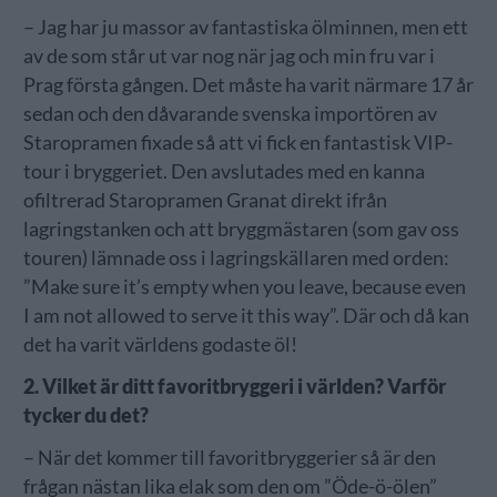
– Jag har ju massor av fantastiska ölminnen, men ett
av de som står ut var nog när jag och min fru var i
Prag första gången. Det måste ha varit närmare 17 år
sedan och den dåvarande svenska importören av
Staropramen fixade så att vi fick en fantastisk VIP-
tour i bryggeriet. Den avslutades med en kanna
ofiltrerad Staropramen Granat direkt ifrån
lagringstanken och att bryggmästaren (som gav oss
touren) lämnade oss i lagringskällaren med orden:
”Make sure it’s empty when you leave, because even
I am not allowed to serve it this way”. Där och då kan
det ha varit världens godaste öl!
2. Vilket är ditt favoritbryggeri i världen? Varför
tycker du det?
– När det kommer till favoritbryggerier så är den
frågan nästan lika elak som den om ”Öde-ö-ölen”