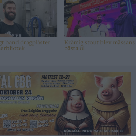
U
NYHET
t band dragplåster
Krämig stout blev mässans
erbliotek
bästa öl