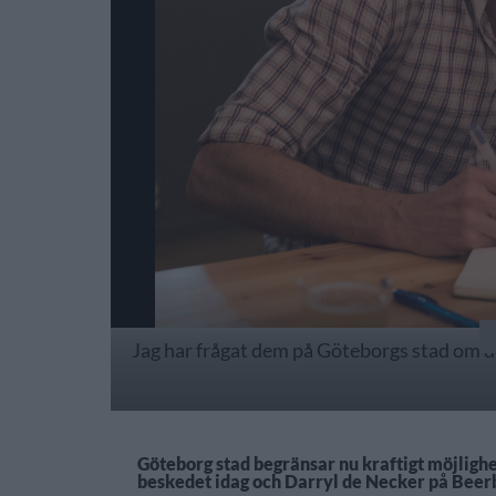
Jag har frågat dem på Göteborgs stad om de e
Göteborg stad begränsar nu kraftigt möjlighe
beskedet idag och Darryl de Necker på Beerbl