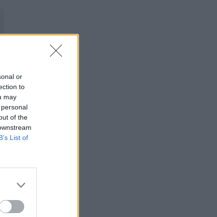
sonal or
ection to
ou may
 personal
out of the
 downstream
B’s List of