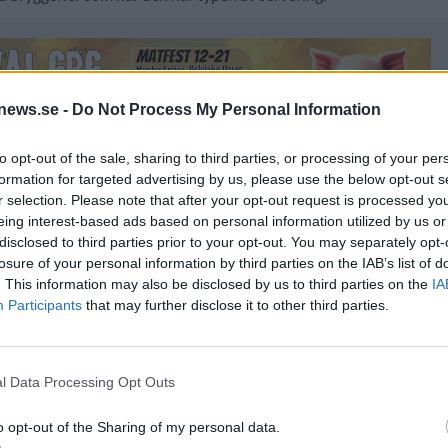
news.se -
Do Not Process My Personal Information
to opt-out of the sale, sharing to third parties, or processing of your per
formation for targeted advertising by us, please use the below opt-out s
r selection. Please note that after your opt-out request is processed y
eing interest-based ads based on personal information utilized by us or
disclosed to third parties prior to your opt-out. You may separately opt-
losure of your personal information by third parties on the IAB’s list of
. This information may also be disclosed by us to third parties on the
IA
n där jag berättar om det här, där kommer jag även ta med allt de
Participants
that may further disclose it to other third parties.
m hur vi ska dra hit turister om vi inte får ha ett tap room.
et gick för Beerblioteks tap room
, de ökade då antalet öppna
det har fungerar hur bra som helst.
l Data Processing Opt Outs
r småskaligt hantverk och vi har inte folk som kommer hit och
o opt-out of the Sharing of my personal data.