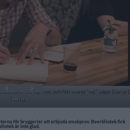
ns varit i ett tap rom, och fått svaret ”nej”, säger Darryl 
Necker.
Bild 2 av 3
terna för bryggerier att erbjuda smakprov. Beerbliotek fick
iotek är inte glad.