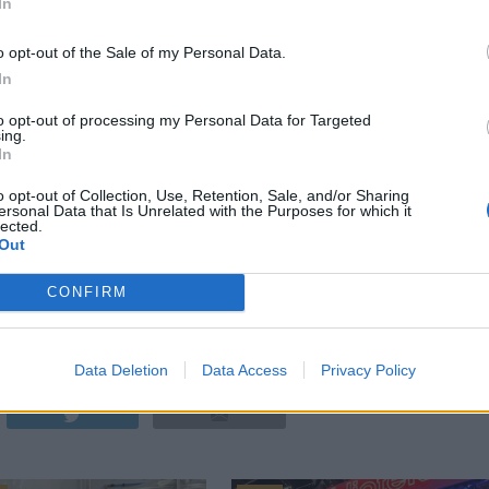
In
o opt-out of the Sale of my Personal Data.
In
to opt-out of processing my Personal Data for Targeted
ing.
In
o opt-out of Collection, Use, Retention, Sale, and/or Sharing
ersonal Data that Is Unrelated with the Purposes for which it
lected.
Out
slut på det och Beerbliotek kommer då att återgå till att bara ha
CONFIRM
OTEK
,
PROVSMAKNING
Data Deletion
Data Access
Privacy Policy