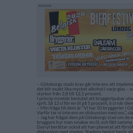
– Göteborgs stads krav går inte ens att implemen
det blir exakt lika mycket alkohol i varje glas – o
styrkor från 2,8 till 12,1 procent.
I princip innebär beslutet att bryggeripubar u
sprit. Så 12 cl för en öl på 5 procent, 6 cl när öl
– Min fråga till dem är ”Vi har 50 bryggerier i 
Varför tar ni inte ens en diskussion med oss.”, s
– Jag har frågat dem på Göteborgs stad om de ens
bryggare hur man smakar en öl, och fått samma 
Darryl berättar också att han planerat att förs
diskussion med staden. Stadens beslut berör all