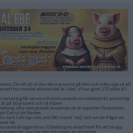
tera. De vill att vi ska räkna procent på ölen och mäta upp så att
avsett hur mycket alkohol det är i ölet. Vi har gjort 270 olika öl i
tan servering får servera öl motsvarande en matsked 40-procentig
en är på 10 procent och så vidare.
Göteborg, ofta med globalt anseende, de är experter i branschen.
äger Darryl de Necker.
 varit i ett tap rom, och fått svaret ”nej”, och om de frågat en
svar då.
öka samla bryggerierna i Göteborg en enad front för att ta upp
a bryggerier som har den här typen av servering.