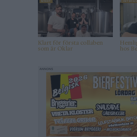
NYHET
INTERVJ
Klart för första collaben
Hemlig
som är Oklar
hos Be