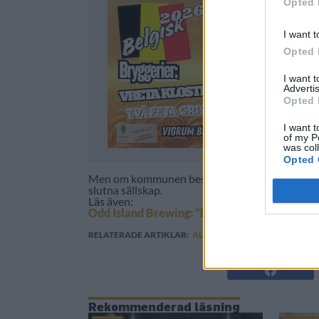
Opted 
I want t
Opted 
I want 
Advertis
Opted 
I want t
of my P
was col
Opted 
Men om kommunen beslut står fast är det alltså 
slutna sällskap.
Läs även:
Odd Island Brewing: ”Det är helt befängt!”
RELATERADE ARTIKLAR:
ALKOHOLTILLSTÅND
,
BEERBLI
Rekommenderad läsning