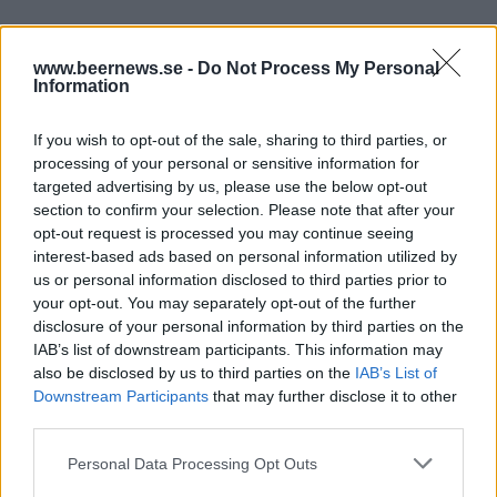
– Tror tyvärr inte vi kommer få nån gårdsförsäljning.
Hade önskat det till 100 procent men vi har för
www.beernews.se -
Do Not Process My Personal
Information
många som sätter käppar i hjulen för detta…
Ölfestivaler har först kämpat med pandemin och
If you wish to opt-out of the sale, sharing to third parties, or
nu väntar en lågkonjunktur. Hur tror du att
processing of your personal or sensitive information for
targeted advertising by us, please use the below opt-out
festivalerna utvecklas/förändras de kommande
section to confirm your selection. Please note that after your
åren?
opt-out request is processed you may continue seeing
interest-based ads based on personal information utilized by
us or personal information disclosed to third parties prior to
your opt-out. You may separately opt-out of the further
disclosure of your personal information by third parties on the
IAB’s list of downstream participants. This information may
also be disclosed by us to third parties on the
IAB’s List of
Downstream Participants
that may further disclose it to other
third parties.
Personal Data Processing Opt Outs