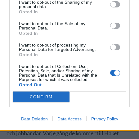
I want to opt-out of the Sharing of my
personal data.
Opted In
I want to opt-out of the Sale of my
Personal Data.
Opted In
I want to opt-out of processing my
Personal Data for Targeted Advertising.
– Jag tror inte att ölfestivaler kommer försvinna på
Opted In
nåt sätt, men kanske folk inte vill trängas på samma
I want to opt-out of Collection, Use,
sätt som innan. Jag själv föredrar ju mindre mera
Retention, Sale, and/or Sharing of my
Personal Data that Is Unrelated with the
intima ölfestivaler men jag är ju inte som alla andra
Purposes for which it was collected.
Opted Out
😂
Vilket svenskt bryggeri tycker du förtjänar mer
CONFIRM
uppmärksamhet? Varför är det så?
– Vega är ett av mina absoluta favoritbryggerier. Bra
Data Deletion
Data Access
Privacy Policy
öl och fantastiskt underbara människor som driver
och jobbar där. Varje gång de kommer till Haket