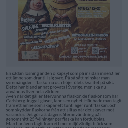
En sådan lösning är den ölkapsyl som på insidan innehåller
ett ämne som drar till sig syre. På så sätt minskar man
syremängden i flaskorna och höjer ölets kvalitet på sikt.
Detta har bland annat provats i Sverige, men ska nu
användas över hela världen.
Även när det gäller återvunnna flaskor, de flaskor som har
Carlsberg-logga i glaset, fanns en nyhet. Här hade man tagit
fram ett ämne som skapar ett tunt lager runt flaskan, och
som skyddar flaskorna från att slitas när det skaver mot
varandra. Det gör att dagens återanvändning på i
genomsnitt 25 fyllningar per flaska kan fördubblas.
Man har även tagit fram ett mer miljövänligt bläck som
används i trycket till etiketter, och för de sexpack som