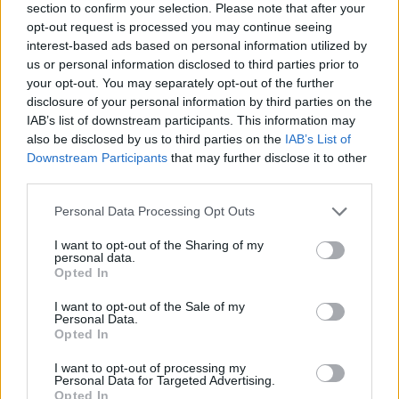
section to confirm your selection. Please note that after your
burkarna samman och kan även koppas samman på nytt för
den som så önskar. En av utmaningarna har varit att få
opt-out request is processed you may continue seeing
sexpacken att sitta ihop tillräckligt starkt för att klara
interest-based ads based on personal information utilized by
stötar, men heller inte vara svårt att få isär för kunden.
us or personal information disclosed to third parties prior to
– Vårt mål är noll koldioxidutsläpp och noll vattenslöseri år
2030. Det här är ett led i det och ett sätt för oss att visa att
your opt-out. You may separately opt-out of the further
vi menar allvar, sade Carlsbergs vd Cees ’t Hart.
disclosure of your personal information by third parties on the
IAB’s list of downstream participants. This information may
also be disclosed by us to third parties on the
IAB’s List of
Downstream Participants
that may further disclose it to other
third parties.
Personal Data Processing Opt Outs
I want to opt-out of the Sharing of my
personal data.
Opted In
I want to opt-out of the Sale of my
Personal Data.
Opted In
I want to opt-out of processing my
Personal Data for Targeted Advertising.
Opted In