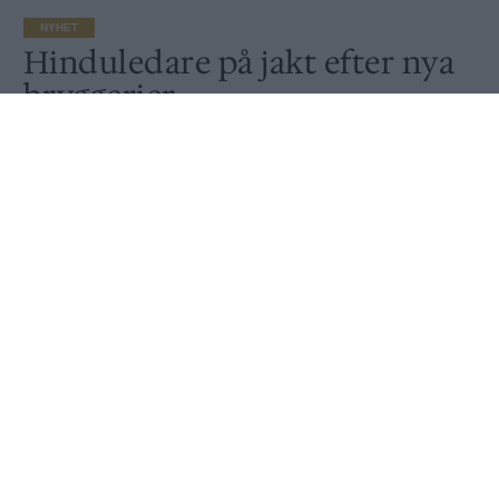
NYHET
Hinduledare på jakt efter nya
bryggerier
Publicerat
2018-09-06
NYHET