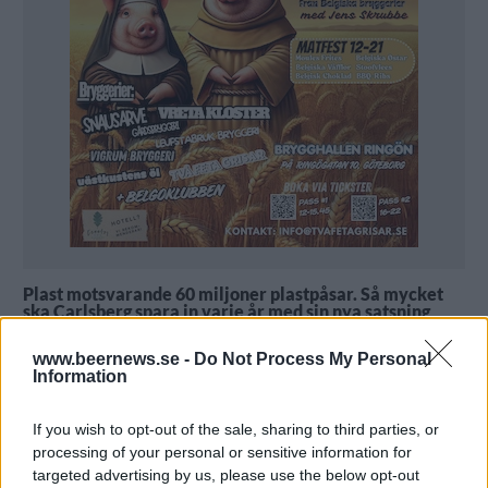
Plast motsvarande 60 miljoner plastpåsar. Så mycket
ska Carlsberg spara in varje år med sin nya satsning
Snap Pack.
Under tre år har arbetet pågått i hemlighet. Men under
www.beernews.se -
Do Not Process My Personal
onsdagen var Carlsberg redo att berätta om sina olika
Information
satsningar på miljöförbättrande eller kvalitetsförbättrande
åtgärder i sin verksamhet. Det skedde vid en pressträff i
Köpenhamn.
If you wish to opt-out of the sale, sharing to third parties, or
Det som fick mest uppmärksamhet var Snap Pack. Det är en
lösning som håller samman ett sexpack med burkar med
processing of your personal or sensitive information for
betydligt mindre plast inblandat.
targeted advertising by us, please use the below opt-out
Med hjälp av ett speciellt framtaget geleliknande lim hålls