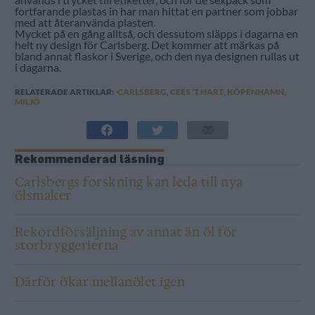
fortfarande plastas in har man hittat en partner som jobbar
med att återanvända plasten.
Mycket på en gång alltså, och dessutom släpps i dagarna en
helt ny design för Carlsberg. Det kommer att märkas på
bland annat flaskor i Sverige, och den nya designen rullas ut
i dagarna.
RELATERADE ARTIKLAR:
CARLSBERG
,
CEES 'T HART
,
KÖPENHAMN
,
MILJÖ
Rekommenderad läsning
Carlsbergs forskning kan leda till nya
ölsmaker
Rekordförsäljning av annat än öl för
storbryggerierna
Därför ökar mellanölet igen