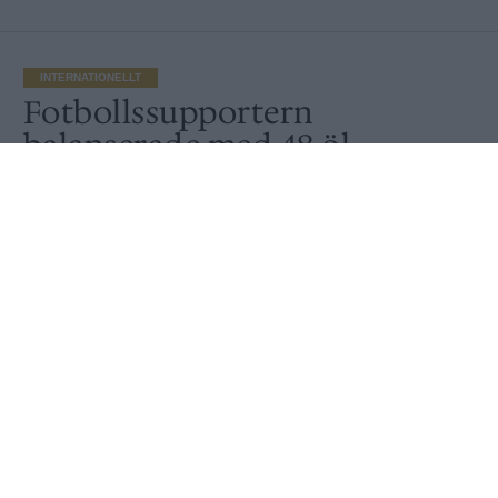
INTERNATIONELLT
Fotbollssupportern
balanserade med 48 öl
Av
Peter Lindh
Publicerat
2021-10-20
INTERNATIONELLT