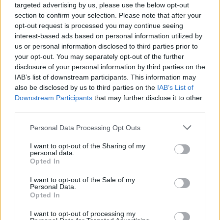
targeted advertising by us, please use the below opt-out
Dugges Bryggeri
section to confirm your selection. Please note that after your
Ebeltoft Gårdbryggeri
opt-out request is processed you may continue seeing
Elch-Bräu
interest-based ads based on personal information utilized by
Firestone Walker Brewing Company
us or personal information disclosed to third parties prior to
your opt-out. You may separately opt-out of the further
Forager Brewery
disclosure of your personal information by third parties on the
Fremont Brewing
IAB’s list of downstream participants. This information may
Friends Company (SE)
also be disclosed by us to third parties on the
IAB’s List of
Funk Factory Geuzeria
Downstream Participants
that may further disclose it to other
third parties.
Garden Path Fermentation
Gigantic Brewing
Personal Data Processing Opt Outs
Great Notion Brewing
I want to opt-out of the Sharing of my
Halfway Crooks Beer
personal data.
Hop Butcher
Opted In
Hyllie Bryggeri AB
I want to opt-out of the Sale of my
Lervig Aktiebryggeri
Personal Data.
Opted In
Mahrs Bräu
Malbygg
I want to opt-out of processing my