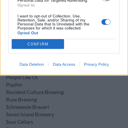
Personal Data for Targeted Advertising.
Mikerphone Brewing
Opted In
Mikkeller
I want to opt-out of Collection, Use,
Mikkeller Baghaven
Retention, Sale, and/or Sharing of my
Personal Data that Is Unrelated with the
Mikkeller Brewpub London
Purposes for which it was collected.
Mikkeller San Diego
Opted Out
Moksa Brewing Co
CONFIRM
Ology Brewing Co
Omnipollo
Oud Beersel
Data Deletion
Data Access
Privacy Policy
Penyllan
People Like Us
Popihn
Resident Culture Brewing
Ruse Brewing
Schneeeule Braueri
Seven Island Brewery
Sour Cellars