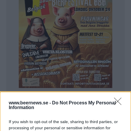
Brewski
www.beernews.se -
Do Not Process My Personal
Information
Creature Comforts Brewing Company
Crooked Moon Brewing
If you wish to opt-out of the sale, sharing to third parties, or
Cycle Brewing
processing of your personal or sensitive information for