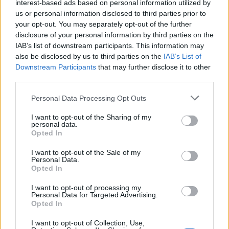
interest-based ads based on personal information utilized by
us or personal information disclosed to third parties prior to
your opt-out. You may separately opt-out of the further
disclosure of your personal information by third parties on the
IAB’s list of downstream participants. This information may
also be disclosed by us to third parties on the
IAB’s List of
Downstream Participants
that may further disclose it to other
third parties.
Personal Data Processing Opt Outs
I want to opt-out of the Sharing of my
personal data.
Det blir stopp för alltför många ölevents på bryggerier i New
Opted In
Jersey.
Foto:
Montage.
I want to opt-out of the Sale of my
Personal Data.
Opted In
Stopp för mat och alltför många events. Det är
I want to opt-out of processing my
några av de tuffare regler som nu väntar
Personal Data for Targeted Advertising.
bryggerier i delstaten New Jersey.
Opted In
I want to opt-out of Collection, Use,