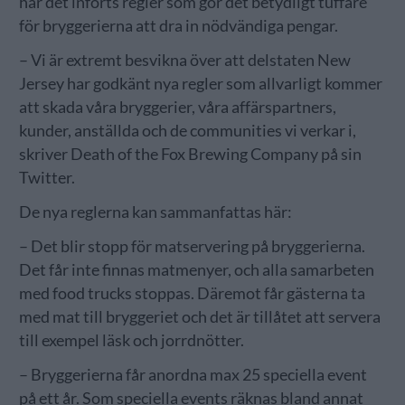
har det införts regler som gör det betydligt tuffare
för bryggerierna att dra in nödvändiga pengar.
– Vi är extremt besvikna över att delstaten New
Jersey har godkänt nya regler som allvarligt kommer
att skada våra bryggerier, våra affärspartners,
kunder, anställda och de communities vi verkar i,
skriver Death of the Fox Brewing Company på sin
Twitter.
De nya reglerna kan sammanfattas här:
– Det blir stopp för matservering på bryggerierna.
Det får inte finnas matmenyer, och alla samarbeten
med food trucks stoppas. Däremot får gästerna ta
med mat till bryggeriet och det är tillåtet att servera
till exempel läsk och jorrdnötter.
– Bryggerierna får anordna max 25 speciella event
på ett år. Som speciella events räknas bland annat