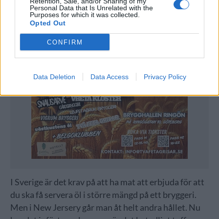
Retention, Sale, and/or Sharing of my
Personal Data that Is Unrelated with the
Purposes for which it was collected.
Opted Out
CONFIRM
Data Deletion
Data Access
Privacy Policy
I Sverige är det krav på att ha mat att erbjuda för att
du ska få servera öl i större mängd på ett bryggeri.
Men i New Jersery går man åt helt andra hållet. Nu