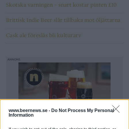
Skotska varningen – snart kostar pinten £10
Brittisk Indie Beer slår tillbaka mot öljättarna
Cask ale föreslås bli kulturarv
www.beernews.se -
Do Not Process My Personal
Information
If you wish to opt-out of the sale, sharing to third parties, or