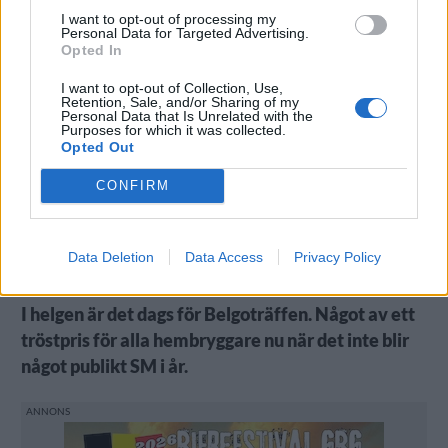
I want to opt-out of processing my
Personal Data for Targeted Advertising.
Opted In
I want to opt-out of Collection, Use,
Retention, Sale, and/or Sharing of my
Personal Data that Is Unrelated with the
Purposes for which it was collected.
Opted Out
CONFIRM
Thomas Pirander på Svenska Hembryggareföreningen.
Data Deletion
Data Access
Privacy Policy
I helgen är det dags för Belgoträffen. Något av ett
tröstpris för alla hembryggare nu när det inte blir
något publikt SM i år.