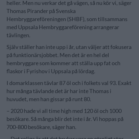
heller. Men nu verkar det gå vägen, så nu kör vi, säger
Thomas Pirander på Svenska
Hembryggareföreningen (SHBF), som tillsammans
med Uppsala Hembryggareförening arrangerar
tävlingen.
Själv ställer han inte upp i år, utan väljer att fokusera
på funktionärsjobbet. Men det är en hel del
hembryggare som kommer att ställa upp fat och
flaskor i Fyrishov i Uppsala på lördag.
I domarklassen tävlar 87 öl och i folkets val 93. Exakt
hur många tävlande det är har inte Thomas i
huvudet, men han gissar på runt 80.
– 2020 hade vi all time high med 120 öl och 1000
besökare. Så många blir det inte i år. Vi hoppas på
700-800 besökare, säger han.
– Det roliga är att det brukar vara en otroligt stor