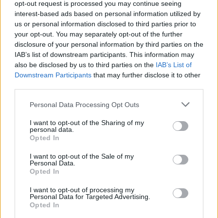
opt-out request is processed you may continue seeing
skelett på just en sådan som är döpt till Sue.
interest-based ads based on personal information utilized by
us or personal information disclosed to third parties prior to
– Inledningsvis var museet väldigt hårda att driva
your opt-out. You may separately opt-out of the further
linjen att skydda sitt varumärke, sade Toppling
disclosure of your personal information by third parties on the
Goliaths advokat Martha Engel till
Techdirt.
IAB’s list of downstream participants. This information may
also be disclosed by us to third parties on the
IAB’s List of
Men när parterna hade pratat mer med varandra
Downstream Participants
that may further disclose it to other
visade det sig att det fanns alternativ till att bara
third parties.
förbjuda.
Personal Data Processing Opt Outs
– Det blev självklart att vi skulle kunna jobba
I want to opt-out of the Sharing of my
tillsammans, säger Toppling Goliaths delägare Clark
personal data.
Opted In
Lewey.
I want to opt-out of the Sale of my
Resultatet blir nu att bryggeriet ändrar sina
Personal Data.
etiketter på ölen Pseudo Sue och King Sue. På de nya
Opted In
etiketterna kommer museet och dinosaurieskeletten
I want to opt-out of processing my
att få reklam, och alla är nöjda.
Personal Data for Targeted Advertising.
Opted In