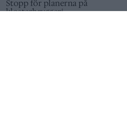
Stopp för planerna på
klosterbryggeri
Publicerat
2017-01-05
BRYGGERIER
Det blir inget nytt klosterbryggeri i Swampscott