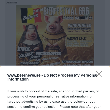
www.beernews.se -
Do Not Process My Personal
Information
If you wish to opt-out of the sale, sharing to third parties, or
Problemet här var att Chicago Field Museum hade
processing of your personal or sensitive information for
varumärkesskyddat just namnet Sue i samband med
targeted advertising by us, please use the below opt-out
section to confirm your selection. Please note that after your
kopplingar till Tyrannosaurus Rex, då man har ett