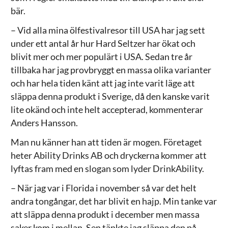
bär.
– Vid alla mina ölfestivalresor till USA har jag sett
under ett antal år hur Hard Seltzer har ökat och
blivit mer och mer populärt i USA. Sedan tre år
tillbaka har jag provbryggt en massa olika varianter
och har hela tiden känt att jag inte varit läge att
släppa denna produkt i Sverige, då den kanske varit
lite okänd och inte helt accepterad, kommenterar
Anders Hansson.
Man nu känner han att tiden är mogen. Företaget
heter Ability Drinks AB och dryckerna kommer att
lyftas fram med en slogan som lyder DrinkAbility.
– När jag var i Florida i november så var det helt
andra tongångar, det har blivit en hajp. Min tanke var
att släppa denna produkt i december men massa
saker kom i mellan. Sen tänkte jag släppa den på