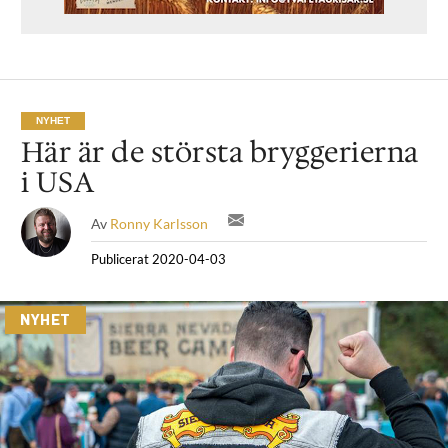
NYHET
Här är de största bryggerierna
i USA
Av
Ronny Karlsson
Publicerat
2020-04-03
NYHET