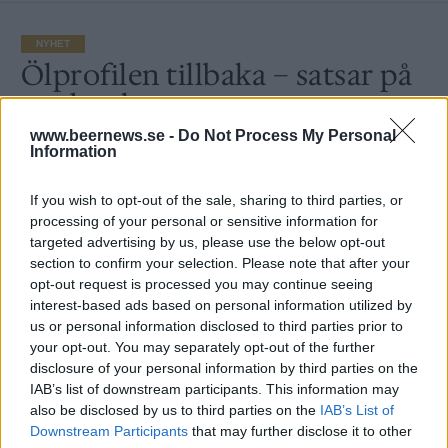
NYHET
Ölprofilen tillbaka – satsar på
ny dryck
www.beernews.se -
Do Not Process My Personal
Av
Ronny Karlsson
Information
Publicerat
2021-01-19
If you wish to opt-out of the sale, sharing to third parties, or
processing of your personal or sensitive information for
targeted advertising by us, please use the below opt-out
NYHET
section to confirm your selection. Please note that after your
opt-out request is processed you may continue seeing
interest-based ads based on personal information utilized by
us or personal information disclosed to third parties prior to
your opt-out. You may separately opt-out of the further
disclosure of your personal information by third parties on the
IAB’s list of downstream participants. This information may
also be disclosed by us to third parties on the
IAB’s List of
Downstream Participants
that may further disclose it to other