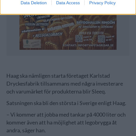
Data Deletion
Data Access
Privacy Policy
Haag ska nämligen starta företaget Karlstad
Dryckesfabrik tillsammans med några investerare
och varumärket för produkterna blir Sleeq.
Satsningen ska bli den största i Sverige enligt Haag.
– Vi kommer att jobba med tankar på 4000 liter och
kommer även att ha möjlighet att legobrygga åt
andra, säger han.