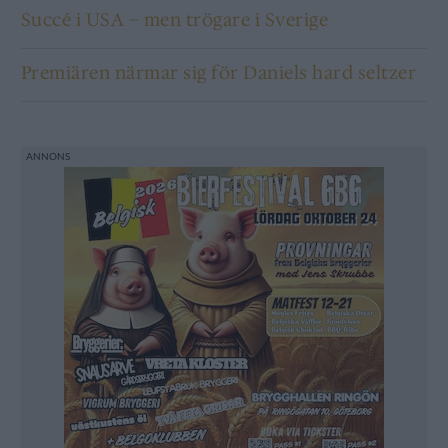
Succé i USA – men trögare i Sverige
Premiären närmar sig för Daniels hard seltzer