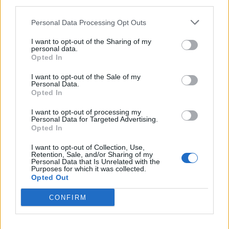
third parties.
Personal Data Processing Opt Outs
I want to opt-out of the Sharing of my
Daniel Haag Wicksell ska satsa på hard seltzer i fortsättningen.
personal data.
Foto:
Privat.
Opted In
I want to opt-out of the Sale of my
Personal Data.
Opted In
Han lämnade Good Guys och ölbranschen. Men nu
är Daniel Haag Wicksell tillbaka och den här
I want to opt-out of processing my
Personal Data for Targeted Advertising.
gången handlar det om hard seltzer.
Opted In
I want to opt-out of Collection, Use,
Retention, Sale, and/or Sharing of my
Personal Data that Is Unrelated with the
Purposes for which it was collected.
Opted Out
CONFIRM