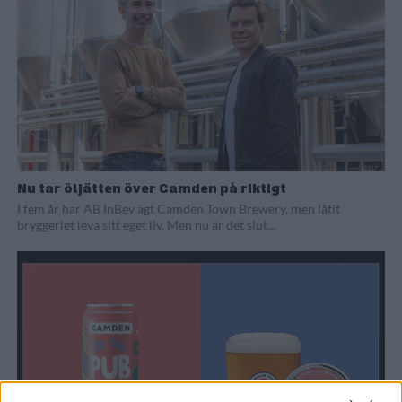
Nu tar öljätten över Camden på riktigt
I fem år har AB InBev ägt Camden Town Brewery, men låtit
bryggeriet leva sitt eget liv. Men nu är det slut...