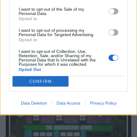
I want to opt-out of the Sale of my
Personal Data.
Opted In
I want to opt-out of processing my
Personal Data for Targeted Advertising.
Opted In
I want to opt-out of Collection, Use,
Retention, Sale, and/or Sharing of my
Personal Data that Is Unrelated with the
Purposes for which it was collected.
Opted Out
Camden storsatsar på första bryggeriet
CONFIRM
Camden Town satsar rejält på sitt originalbryggeri i centrala
London. Restaurang och utökat taproom är delar i satsningen.
Data Deletion
Data Access
Privacy Policy