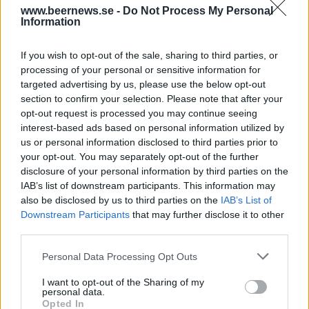
www.beernews.se -
Do Not Process My Personal
Information
260 000 gratis pints ska hjälpa pubarna
If you wish to opt-out of the sale, sharing to third parties, or
260 000 pints. Så mycket öl ska Camden Town ge bort av sin nya
processing of your personal or sensitive information for
pale ale för att stötta brittiska pubar.
targeted advertising by us, please use the below opt-out
section to confirm your selection. Please note that after your
opt-out request is processed you may continue seeing
interest-based ads based on personal information utilized by
us or personal information disclosed to third parties prior to
your opt-out. You may separately opt-out of the further
disclosure of your personal information by third parties on the
IAB’s list of downstream participants. This information may
also be disclosed by us to third parties on the
IAB’s List of
Downstream Participants
that may further disclose it to other
third parties.
Personal Data Processing Opt Outs
20 000 sjukvårdare får egen gratis öl
I want to opt-out of the Sharing of my
Camden Hells blir Camden Heroes i coronatider Nu ska 20 000
personal data.
sjukvårdsanställda få dricka ölet gratis.
Opted In