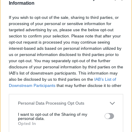
Omnipollo
Information
Publicerat
2017-04-05
If you wish to opt-out of the sale, sharing to third parties, or
processing of your personal or sensitive information for
targeted advertising by us, please use the below opt-out
FESTIVALER & MÄSSOR
section to confirm your selection. Please note that after your
opt-out request is processed you may continue seeing
interest-based ads based on personal information utilized by
us or personal information disclosed to third parties prior to
your opt-out. You may separately opt-out of the further
disclosure of your personal information by third parties on the
IAB’s list of downstream participants. This information may
also be disclosed by us to third parties on the
IAB’s List of
Downstream Participants
that may further disclose it to other
third parties.
Personal Data Processing Opt Outs
I want to opt-out of the Sharing of my
Henok Fentie och Omnipollo firar ordentligt i helgen.
Foto:
personal data.
Ronny Karlsson.
Opted In