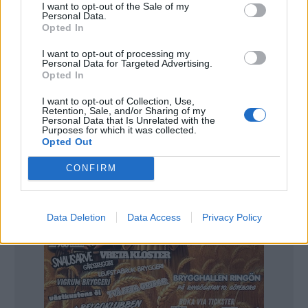
I want to opt-out of the Sale of my
Personal Data.
På fredag inleds Omnipollos stora ölfest i
Opted In
Stockholm. På tre olika platser ska det serveras öl
I want to opt-out of processing my
från några av världens mest uppskattade
Personal Data for Targeted Advertising.
Opted In
bryggerier.
I want to opt-out of Collection, Use,
Retention, Sale, and/or Sharing of my
Personal Data that Is Unrelated with the
Purposes for which it was collected.
Opted Out
CONFIRM
Data Deletion
Data Access
Privacy Policy