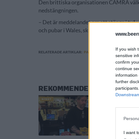
Den brittiska organisationen CAMRA välkom
nedstängningen.
– Det är meddelandet om att stänga i två v
och pubar i Wales, skriver man i ett pres
www.beer
If you wish 
RELATERADE ARTIKLAR:
PANDEMIN
,
STORBRITANNIEN
sensitive in
confirm you
continue se
information 
further disc
REKOMMENDERAD LÄSNING
participants
Downstream 
NYHET
NYHET
Persona
I want t