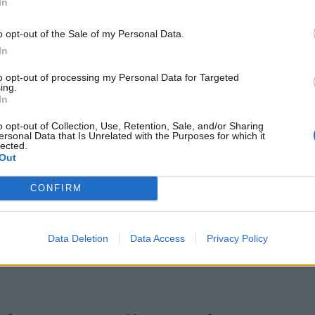
In
sk Indie Beer slår
Cask ale föreslås bli
ka mot öljättarna
kulturarv
o opt-out of the Sale of my Personal Data.
In
to opt-out of processing my Personal Data for Targeted
ing.
In
o opt-out of Collection, Use, Retention, Sale, and/or Sharing
ersonal Data that Is Unrelated with the Purposes for which it
lected.
Out
CONFIRM
Data Deletion
Data Access
Privacy Policy