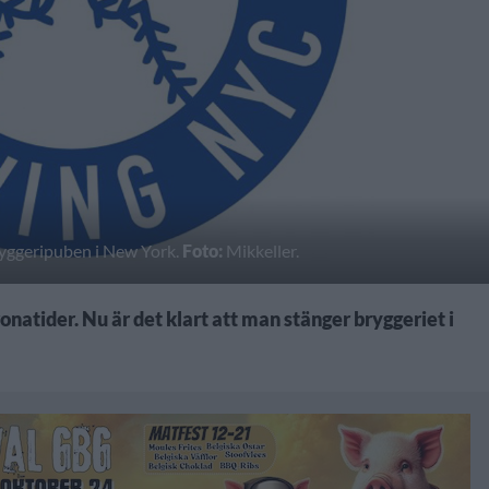
bryggeripuben i New York.
Foto:
Mikkeller.
ronatider. Nu är det klart att man stänger bryggeriet i