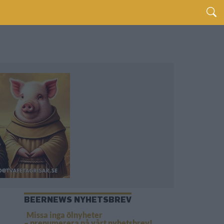
BEERNEWS NYHETSBREV
Missa inga ölnyheter
– prenumerera på vårt nyhetsbrev!