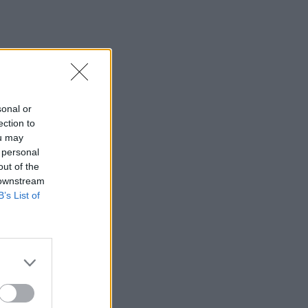
sonal or
ection to
ou may
 personal
out of the
 downstream
B’s List of