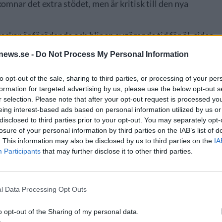
nar det extra stödet, men är kritisk till den nya
eckor är förödande och blir en avgörande tid för öl, cider
smeddelande.
news.se -
Do Not Process My Personal Information
to opt-out of the sale, sharing to third parties, or processing of your per
,
WALES
formation for targeted advertising by us, please use the below opt-out s
r selection. Please note that after your opt-out request is processed y
eing interest-based ads based on personal information utilized by us or
disclosed to third parties prior to your opt-out. You may separately opt-
losure of your personal information by third parties on the IAB’s list of
. This information may also be disclosed by us to third parties on the
IA
Participants
that may further disclose it to other third parties.
NYHET
l Data Processing Opt Outs
o opt-out of the Sharing of my personal data.