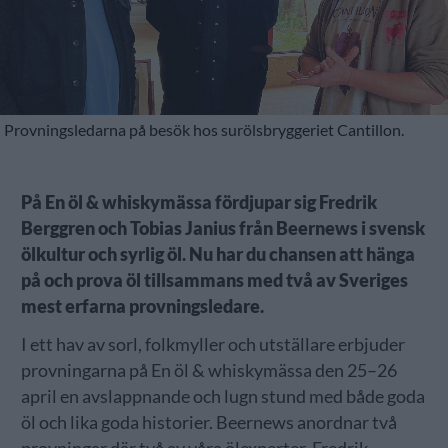
Provningsledarna på besök hos surölsbryggeriet Cantillon.
På En öl & whiskymässa fördjupar sig Fredrik
Berggren och Tobias Janius från Beernews i svensk
ölkultur och syrlig öl. Nu har du chansen att hänga
på och prova öl tillsammans med två av Sveriges
mest erfarna provningsledare.
I ett hav av sorl, folkmyller och utställare erbjuder
provningarna på En öl & whiskymässa den 25–26
april en avslappnande och lugn stund med både goda
öl och lika goda historier. Beernews anordnar två