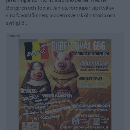
provningar där två av våra ölexperter, Fredrik
Berggren och Tobias Janius, fördjupar sig i två av
sina favoritämnen; modern svensk ölhistoria och
syrligt öl.