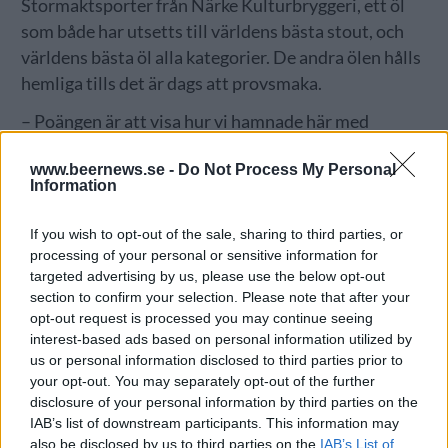
Stormaktsporter från Närke Kulturbryggeri, ett öl
som både har utsetts till världens bästa stout, och
världens bästa öl alla kategorier. De andra ölen hålls
hemliga tills det är dags att provsmaka.
– Poängen är att visa hur vi hamnade här med
hundratals svenska bryggerier och ett utbud av öl
www.beernews.se -
Do Not Process My Personal
som var otänkbart för trettio år sedan, säger Fredrik
Information
Berggren.
If you wish to opt-out of the sale, sharing to third parties, or
processing of your personal or sensitive information for
targeted advertising by us, please use the below opt-out
section to confirm your selection. Please note that after your
opt-out request is processed you may continue seeing
interest-based ads based on personal information utilized by
us or personal information disclosed to third parties prior to
your opt-out. You may separately opt-out of the further
disclosure of your personal information by third parties on the
IAB’s list of downstream participants. This information may
also be disclosed by us to third parties on the
IAB’s List of