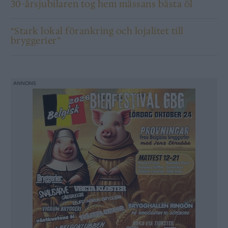
30-årsjubilaren tog hem mässans bästa öl
“Stark lokal förankring och lojalitet till
bryggerier”