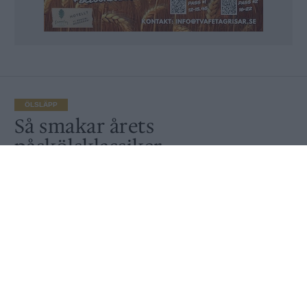
ÖLSLÄPP
Så smakar årets
påskölsklassiker
Av
Joel Hedman
Publicerat
2025-04-15
ÖLSLÄPP