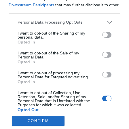
Downstream Participants
that may further disclose it to other
third parties.
Personal Data Processing Opt Outs
I want to opt-out of the Sharing of my
personal data.
Opted In
Lördagens provning har temat
”Syrlig öl, en modern
I want to opt-out of the Sale of my
Personal Data.
trend med lång historia”.
Här guidas besökarna
Opted In
igenom olika stilar av syrlig öl – från traditionella
lambic från Belgien till moderna svenska tolkningar
I want to opt-out of processing my
Personal Data for Targeted Advertising.
av suröl som smaksatts med frukt, bär eller båda
Opted In
delarna.
I want to opt-out of Collection, Use,
Retention, Sale, and/or Sharing of my
– Många har en bild av suröl som en smak man
Personal Data that Is Unrelated with the
Purposes for which it was collected.
antingen älskar eller hatar. Men det finns en enorm
Opted Out
bredd. Inte bara olika grader av syrlighet, utan det
finns så mycket mer att upptäcka, säger Tobias
CONFIRM
Janius.