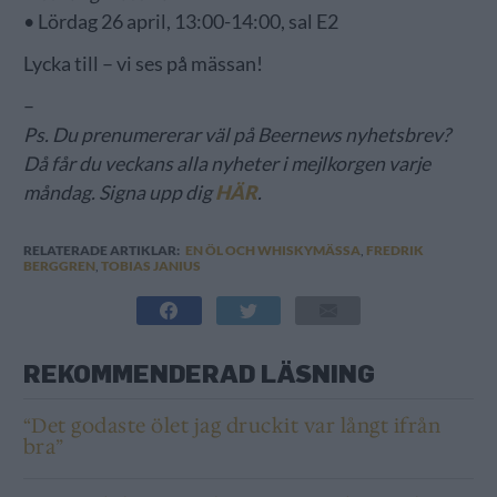
• Lördag 26 april, 13:00-14:00, sal E2
Lycka till – vi ses på mässan!
–
Ps. Du prenumererar väl på Beernews nyhetsbrev?
Då får du veckans alla nyheter i mejlkorgen varje
måndag. Signa upp dig
HÄR
.
RELATERADE ARTIKLAR:
EN ÖL OCH WHISKYMÄSSA
,
FREDRIK
BERGGREN
,
TOBIAS JANIUS
REKOMMENDERAD LÄSNING
“Det godaste ölet jag druckit var långt ifrån
bra”