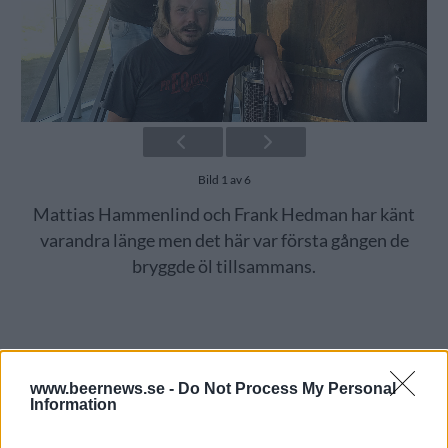
Bild 1 av 6
Mattias Hammenlind och Frank Hedman har känt
varandra länge men det här var första gången de
bryggde öl tillsammans.
www.beernews.se -
Do Not Process My Personal
Information