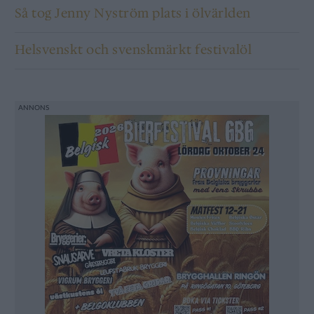
Så tog Jenny Nyström plats i ölvärlden
Helsvenskt och svenskmärkt festivalöl