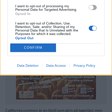
– Vi gick den 2007 och gjorde en del roliga projekt
tillsammans då. Men det här är faktiskt första gången som
I want to opt-out of processing my
Personal Data for Targeted Advertising.
vi brygger öl, säger Hammenlind.
Opted In
I want to opt-out of Collection, Use,
Retention, Sale, and/or Sharing of my
Personal Data that Is Unrelated with the
Purposes for which it was collected.
Opted Out
CONFIRM
Data Deletion
Data Access
Privacy Policy
California common är en ölstil som görs på lagerjäst, men