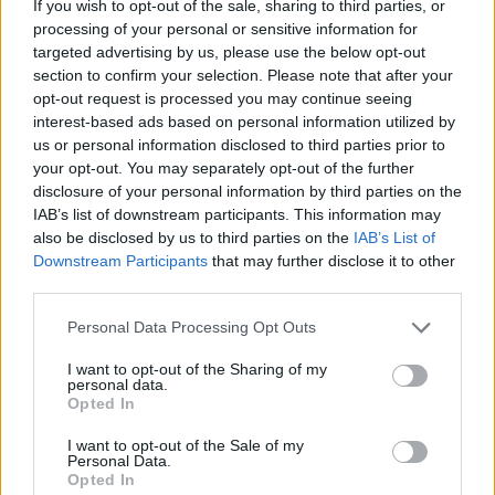
If you wish to opt-out of the sale, sharing to third parties, or
processing of your personal or sensitive information for
targeted advertising by us, please use the below opt-out
section to confirm your selection. Please note that after your
opt-out request is processed you may continue seeing
interest-based ads based on personal information utilized by
us or personal information disclosed to third parties prior to
your opt-out. You may separately opt-out of the further
disclosure of your personal information by third parties on the
IAB’s list of downstream participants. This information may
also be disclosed by us to third parties on the
IAB’s List of
Downstream Participants
that may further disclose it to other
third parties.
De har känt varandra i tio år och gjort flera projekt
Personal Data Processing Opt Outs
tillsammans under utbildningen. Nu har Mattias
Hammenlind och Frank Hedman även bryggt öl
I want to opt-out of the Sharing of my
tillsammans.
personal data.
Hammenlind är huvudbryggare på Frequency Beer Works
Opted In
och Hedman jobbar på Ängöl i Kalmar. Nyligen bryggde de
en california common tillsammans.
I want to opt-out of the Sale of my
– Det tyckte vi behövdes, säger Mattias Hammenlind.
Personal Data.
De båda vännerna utbildade sig till bryggare i Ludvika
Opted In
samtidigt och lärde känna varandra då.