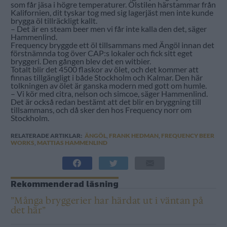
som får jäsa i högre temperaturer. Ölstilen härstammar från
Kalifornien, dit tyskar tog med sig lagerjäst men inte kunde
brygga öl tillräckligt kallt.
– Det är en steam beer men vi får inte kalla den det, säger
Hammenlind.
Frequency bryggde ett öl tillsammans med Ängöl innan det
förstnämnda tog över CAP:s lokaler och fick sitt eget
bryggeri. Den gången blev det en witbier.
Totalt blir det 4500 flaskor av ölet, och det kommer att
finnas tillgängligt i både Stockholm och Kalmar. Den här
tolkningen av ölet är ganska modern med gott om humle.
– Vi kör med citra, nelson och simcoe, säger Hammenlind.
Det är också redan bestämt att det blir en bryggning till
tillsammans, och då sker den hos Frequency norr om
Stockholm.
RELATERADE ARTIKLAR:
ÄNGÖL
,
FRANK HEDMAN
,
FREQUENCY BEER
WORKS
,
MATTIAS HAMMENLIND
Rekommenderad läsning
”Många bryggerier har härdat ut i väntan på
det här”