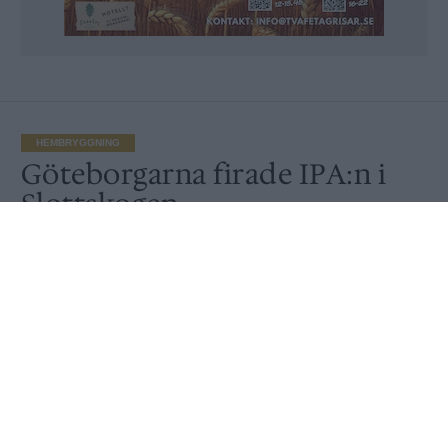
HEMBRYGGNING
Göteborgarna firade IPA:n i
Slottskogen
Publicerat
2018-08-03
HEMBRYGGNING