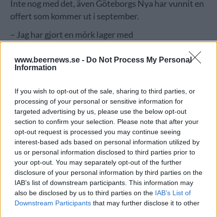
Inte nog med det, även Göteborgs Nya har vunnit en
offert som kommer ut i september.
– Jag har gjort en mörk lager med
trippeldekoktionsmäskning och gerryriggat så att vi
pumpat fram och tillbaka mellan Göteborg Nyas
www.beernews.se -
Do Not Process My Personal
Information
stora kokkärl på 5000 liter och GBG Brews lilla på
250 plus 250 liter. Det blev en väldigt lång bryggdag.
If you wish to opt-out of the sale, sharing to third parties, or
processing of your personal or sensitive information for
– Jan-Erik ”Janko” Svensson brukar prata om hur det
targeted advertising by us, please use the below opt-out
ger ett större djup i smaken.
section to confirm your selection. Please note that after your
opt-out request is processed you may continue seeing
Göteborgs Nya är ett ganska traditionellt bryggeri
interest-based ads based on personal information utilized by
där mycket stavas lager. Men det dröjde inte länge
us or personal information disclosed to third parties prior to
efter att Linus började på bryggeriet 2017 som GBG
your opt-out. You may separately opt-out of the further
Brew blev verklighet. Tanken är att där ska det göras
disclosure of your personal information by third parties on the
IAB’s list of downstream participants. This information may
lite mer exotiska öl. I dag sköter Linus bryggningarna
also be disclosed by us to third parties on the
IAB’s List of
för både Göteborgs Nya och GBG Brew. Hur är det
Downstream Participants
that may further disclose it to other
då att jobba i både stor och liten skala?
third parties.