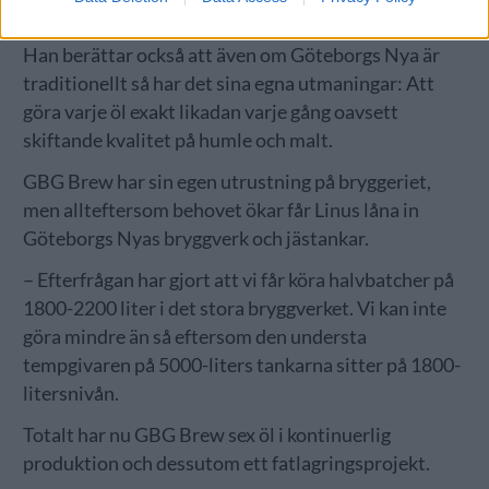
GBG Brew ska vara det andra, svarar Linus.
Han berättar också att även om Göteborgs Nya är
traditionellt så har det sina egna utmaningar: Att
göra varje öl exakt likadan varje gång oavsett
skiftande kvalitet på humle och malt.
GBG Brew har sin egen utrustning på bryggeriet,
men allteftersom behovet ökar får Linus låna in
Göteborgs Nyas bryggverk och jästankar.
– Efterfrågan har gjort att vi får köra halvbatcher på
1800-2200 liter i det stora bryggverket. Vi kan inte
göra mindre än så eftersom den understa
tempgivaren på 5000-liters tankarna sitter på 1800-
litersnivån.
Totalt har nu GBG Brew sex öl i kontinuerlig
produktion och dessutom ett fatlagringsprojekt.