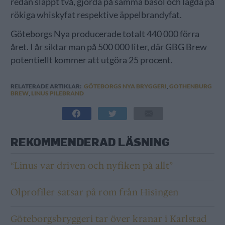
redan släppt två, gjorda på samma basöl och lagda på
rökiga whiskyfat respektive äppelbrandyfat.
Göteborgs Nya producerade totalt 440 000 förra
året. I år siktar man på 500 000 liter, där GBG Brew
potentiellt kommer att utgöra 25 procent.
RELATERADE ARTIKLAR:
GÖTEBORGS NYA BRYGGERI
,
GOTHENBURG
BREW
,
LINUS PILEBRAND
REKOMMENDERAD LÄSNING
“Linus var driven och nyfiken på allt”
Ölprofiler satsar på rom från Hisingen
Göteborgsbryggeri tar över kranar i Karlstad