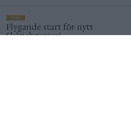
NYHET
Flygande start för nytt
Skånebryggeri
Av
Peter Lindh
Publicerat
2020-08-26
NYHET