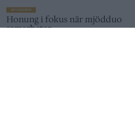
BRYGGERIER
Honung i fokus när mjödduo
samarbetar
Publicerat
2017-05-16
BRYGGERIER