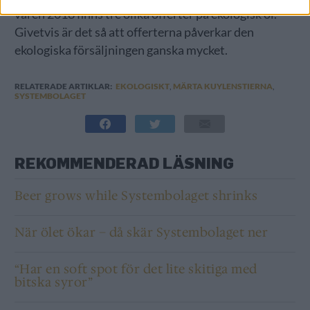
våren 2018 finns tre olika offerter på ekologisk öl.
Givetvis är det så att offerterna påverkar den
ekologiska försäljningen ganska mycket.
RELATERADE ARTIKLAR:
EKOLOGISKT
,
MÄRTA KUYLENSTIERNA
,
SYSTEMBOLAGET
REKOMMENDERAD LÄSNING
Beer grows while Systembolaget shrinks
När ölet ökar – då skär Systembolaget ner
“Har en soft spot för det lite skitiga med
bitska syror”