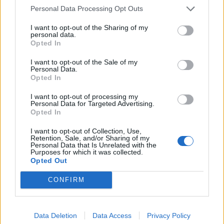
fler vill ha ekologiskt, säger Systembolagets
Personal Data Processing Opt Outs
kategorichef Märta Kuylenstierna.
I want to opt-out of the Sharing of my
personal data.
Under de senaste åren har öldelen på Systembolaget
Opted In
ändå ökat snabbt. När den ekologiska satsningen
I want to opt-out of the Sale of my
inleddes var bara 1,5 procent av ölförsäljningen
Personal Data.
Opted In
ekologisk.
I want to opt-out of processing my
Även hos bryggerierna märks det en skillnad, då fler
Personal Data for Targeted Advertising.
och fler väljer att ställa om sin produktion till
Opted In
ekologisk öl. Men än så länge har det inte utvecklats
I want to opt-out of Collection, Use,
alls i samma takt som vinsidan.
Retention, Sale, and/or Sharing of my
Personal Data that Is Unrelated with the
Purposes for which it was collected.
Totalt har man nu i alla fall nått målet på att ha mer
Opted Out
än tio procent av försäljningen ekologisk.
CONFIRM
– Vi har inte satt upp något nytt mål men ser gärna
att det ökar, säger Kuylenstierna.
Data Deletion
Data Access
Privacy Policy
I den lanseringsplan som Systembolaget lagt för