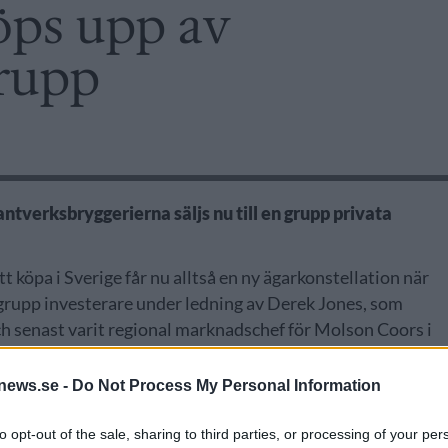
köps upp av
grupp
.
antverksbryggerierna säljs nu till en grupp privata
tt köpa i Sverige får nu alltså en ny ägarkonstellation när
grupp investerare under ledning av Derek Jones, som
och senast varit regional marknadschef för Molson Coors i
 år efter att det grundades.
news.se -
Do Not Process My Personal Information
to opt-out of the sale, sharing to third parties, or processing of your per