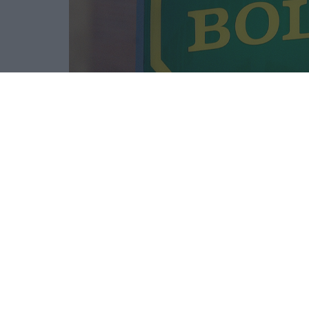
Det kommer en hel del spännande öl i Systembola
Här är alla nya ölen i Systembolagets tillfä
tänker missa.