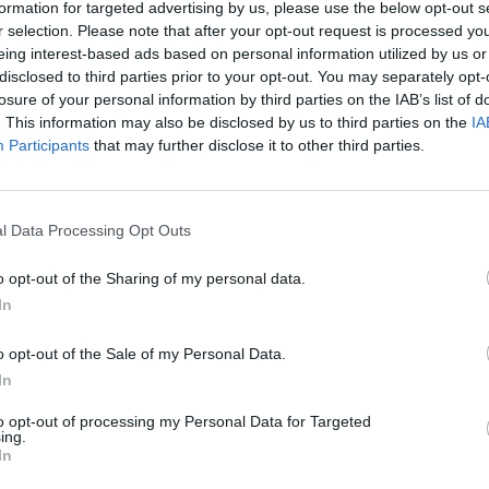
formation for targeted advertising by us, please use the below opt-out s
r selection. Please note that after your opt-out request is processed y
eing interest-based ads based on personal information utilized by us or
disclosed to third parties prior to your opt-out. You may separately opt-
losure of your personal information by third parties on the IAB’s list of
. This information may also be disclosed by us to third parties on the
IA
Participants
that may further disclose it to other third parties.
l Data Processing Opt Outs
 kapitel för St Peter’s Brewery. Det är ett bryggeri som ha
titet. John Murphy hade en bra vision för varumärket och vi
o opt-out of the Sharing of my personal data.
igt
drinksretailingnews.co.uk.
In
bidragit enormt till företagets framgång och de har en
o opt-out of the Sale of my Personal Data.
tt investera i bryggeriet i Suffolk från första stund för att
In
möter en ökad efterfrågan.
to opt-out of processing my Personal Data for Targeted
ing.
In