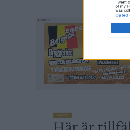
I want t
of my P
was col
Opted 
NYHET
Här är tillf