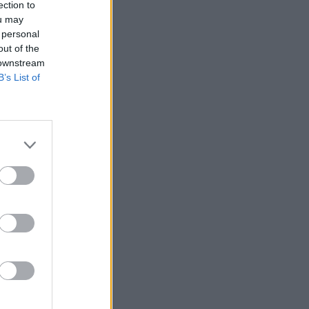
ection to
ou may
 personal
out of the
 downstream
B’s List of
r