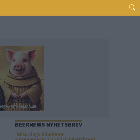
BEERNEWS NYHETSBREV
Missa inga ölnyheter
– prenumerera på vårt nyhetsbrev!