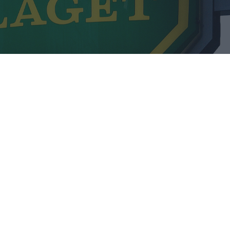
gets tillfälliga sortiment under februari.
Foto:
Systembolaget.
lliga sortiment i februari. Vi hittar en hel del öl vi inte