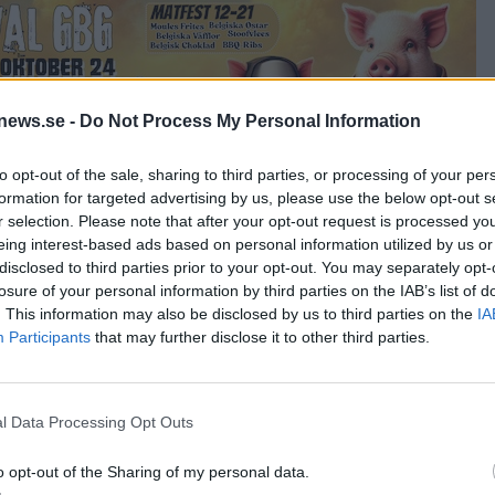
news.se -
Do Not Process My Personal Information
to opt-out of the sale, sharing to third parties, or processing of your per
formation for targeted advertising by us, please use the below opt-out s
r selection. Please note that after your opt-out request is processed y
eing interest-based ads based on personal information utilized by us or
disclosed to third parties prior to your opt-out. You may separately opt-
ar funderat på Systembolaget några gånger men allt vi gör går åt til
losure of your personal information by third parties on the IAB’s list of
t skulle vi kunna få ut 1200 liter i månaden med samma arbetsinsat
. This information may also be disclosed by us to third parties on the
IA
ning vi har redan så jag tror att vi kommer att hålla fast vid den
Participants
that may further disclose it to other third parties.
ät nåt i stil med ”Mjölkrum lämpligt för bryggeriverksamhet”, säger
m jag är ifrån Hok där den ligger känner jag redan till området. Så
l Data Processing Opt Outs
o opt-out of the Sharing of my personal data.