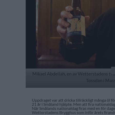
Mikael Abdellah, en av Wetterstadens två 
Tossdan i Mas
Uppdraget var att dricka tillräckligt många öl fö
21 år i Småland hjälpte. Men att fira nationalda
När Smålands nationaldag firas med en för dage
Wetterstadens Brygghus som inför årets firande