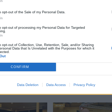
In
o opt-out of the Sale of my Personal Data.
In
to opt-out of processing my Personal Data for Targeted
ing.
In
o opt-out of Collection, Use, Retention, Sale, and/or Sharing
ersonal Data that Is Unrelated with the Purposes for which it
lected.
Out
ch Åke åt att experimentera. Först i början av 2016 kände de sig
u har bryggeriet fyra olika öl och flera nya på gång.
CONFIRM
 men jag kan inte säga mer nu, säger Mikael, men antyder att det
E
,
SMÅLAND
,
WETTERSTADENS BRYGGERI
Data Deletion
Data Access
Privacy Policy
T
NYHET