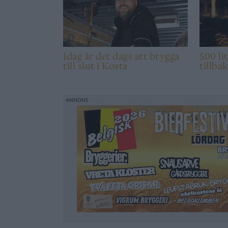
Idag är det dags att brygga
500 li
till slut i Kosta
tillba