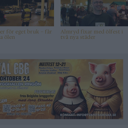
ter för eget bruk – får
Almryd fixar med ölfest i
ka ölen
två nya städer