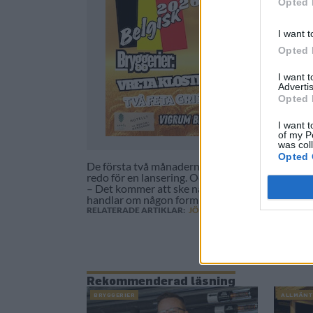
Opted 
I want t
Opted 
I want 
Advertis
Opted 
I want t
of my P
was col
Opted 
De första två månaderna ägnade de sig Mikael o
redo för en lansering. Och sen snurrade det på. N
– Det kommer att ske nåt inom ett par månader,
handlar om någon form av samarbete.
RELATERADE ARTIKLAR:
JÖNKÖPING
,
ÖVRIGA SVERIG
Rekommenderad läsning
BRYGGERIER
ALLMÄN