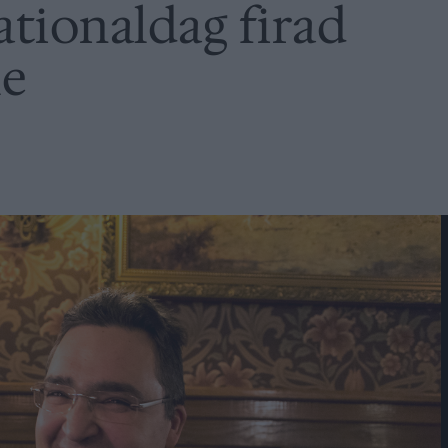
tionaldag firad
le