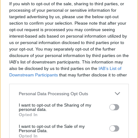
tuggar på.
If you wish to opt-out of the sale, sharing to third parties, or
processing of your personal or sensitive information for
2. Hur mycket öl bryggde ni under 2018 och hur
targeted advertising by us, please use the below opt-out
mycket räknar ni med att brygga under 2019?
section to confirm your selection. Please note that after your
opt-out request is processed you may continue seeing
– Vi bryggde 200 000 liter i år och siktar på 30
interest-based ads based on personal information utilized by
procent upp under 2019.
us or personal information disclosed to third parties prior to
your opt-out. You may separately opt-out of the further
3. Vilket bryggeri tycker du är bäst i Sverige?
disclosure of your personal information by third parties on the
Motivera.
IAB’s list of downstream participants. This information may
also be disclosed by us to third parties on the
IAB’s List of
– Oppigårds, de levererar stabilt men ändå
Downstream Participants
that may further disclose it to other
innovativt
third parties.
Personal Data Processing Opt Outs
I want to opt-out of the Sharing of my
personal data.
Opted In
I want to opt-out of the Sale of my
Personal Data.
Opted In