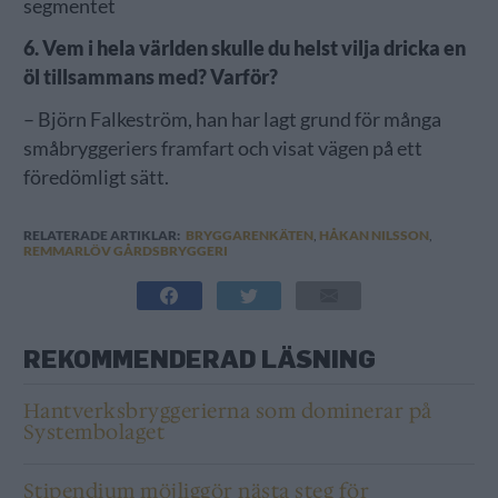
segmentet
6. Vem i hela världen skulle du helst vilja dricka en
öl tillsammans med? Varför?
– Björn Falkeström, han har lagt grund för många
småbryggeriers framfart och visat vägen på ett
föredömligt sätt.
RELATERADE ARTIKLAR:
BRYGGARENKÄTEN
,
HÅKAN NILSSON
,
REMMARLÖV GÅRDSBRYGGERI
REKOMMENDERAD LÄSNING
Hantverksbryggerierna som dominerar på
Systembolaget
Stipendium möjliggör nästa steg för