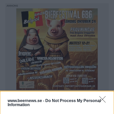
www.beernews.se -
Do Not Process My Personal
– Att vi vann två offerter till fasta sortimentet och
Information
nu har tre öl i Systembolagets fasta sortiment som