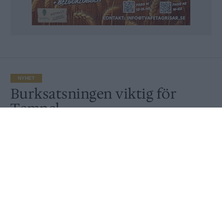
NYHET
Burksatsningen viktig för
Tempel
Publicerat
2018-12-30
NYHET