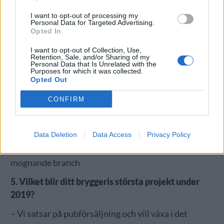
I want to opt-out of processing my
Personal Data for Targeted Advertising.
Opted In
I want to opt-out of Collection, Use,
Retention, Sale, and/or Sharing of my
Personal Data that Is Unrelated with the
Purposes for which it was collected.
Opted Out
CONFIRM
4. Vad tror du blir den största utmaningen för
svensk öl generellt under 2019?
Data Deletion
Data Access
Privacy Policy
– Att möta en ökad prispress som kommer med en
mognande branch
5. Vilket blir ditt bryggeris största projekt under
2019?
– Vi satsar på pubförsäljning och vill växa i det