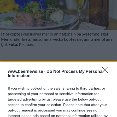
I fjol köpte svenskarna mer öl än någonsin på Systembolaget.
Men under årets midsommarvecka köptes det ännu mer öl än i
fjol.
Foto:
Pixabay.
I fjol köpte svenskarna mer öl än någonsin på
Systembolaget. Men under årets
www.beernews.se -
Do Not Process My Personal
Information
midsommarvecka köptes det ännu mer öl än i fjol.
Att svenskarna gillar öl vet vi, och Systembolagets
If you wish to opt-out of the sale, sharing to third parties, or
siffror visar att försäljningen ökat mer eller mindre
processing of your personal or sensitive information for
targeted advertising by us, please use the below opt-out
konstant under de senaste 20 åren.
section to confirm your selection. Please note that after your
opt-out request is processed you may continue seeing
interest-based ads based on personal information utilized by