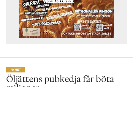
NYHET
Öljättens pubkedja får böta
miljoner
Av
Ronny Karlsson
Publicerat
2020-10-18
NYHET