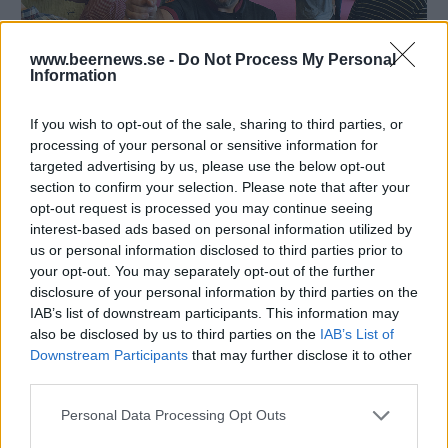
www.beernews.se -
Do Not Process My Personal
Information
If you wish to opt-out of the sale, sharing to third parties, or
processing of your personal or sensitive information for
targeted advertising by us, please use the below opt-out
Bild 2 av 9
section to confirm your selection. Please note that after your
opt-out request is processed you may continue seeing
Skål för Ölexpo och för 40 år. Nader Moini
interest-based ads based on personal information utilized by
arrangerade Motala Ölexpo och när klockan blir
us or personal information disclosed to third parties prior to
midnatt fyller han dessutom 40 år.
your opt-out. You may separately opt-out of the further
disclosure of your personal information by third parties on the
IAB’s list of downstream participants. This information may
also be disclosed by us to third parties on the
IAB’s List of
Downstream Participants
that may further disclose it to other
third parties.
Personal Data Processing Opt Outs