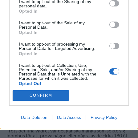
I want to opt-out of the Sharing of my
personal data.
Opted In
I want to opt-out of the Sale of my
Personal Data.
Opted In
I want to opt-out of processing my
Personal Data for Targeted Advertising.
Opted In
I want to opt-out of Collection, Use,
Retention, Sale, and/or Sharing of my
Personal Data that Is Unrelated with the
Purposes for which it was collected.
Opted Out
Motala Ölexpo arrangerades för första gången på
Stadshotellet i Motala i helgen. Det blev en fest som tog
CONFIRM
ordentlig fart under lördagen.
Nader Moini och de övriga på Berggrens Öltapp har
arrangerat en mindre ölfestival på sitt värdshus vid Göta
Kanal i flera år. Men nu var det dags att flytta in till centrala
Data Deletion
Data Access
Privacy Policy
Motala och Stadshotellet. Efter en lite lugnare fredagskväll
blev det fler och fler besökare under lördagen.
Trots det fina vädret var det ganska många som sökte sig
inomhus för att prova någon eller några av de cirka 180 öl