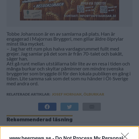
Tobbe Johansson är en av samlarna på plats. Han är
engagerad i Majornas Bryggeri, men gillar äldre ölprylar
minst lika mycket.
– Jag har ett rum plus halva vardagsrummet fullt med
grejer. Jag samlar på det som är från 70-talet och bakåt,
säger han.
Att gå runt mellan utställarna blir lite av en resa i tiden och
många burkar och skyltar påminner om mindre svenska
bryggerier som bryggde öl för den lokala publiken en gång i
tiden. Lite samma sak som det som nu händer i Öl-Sverige
med andra ord.
RELATERADE ARTIKLAR:
JOSEF HORNJAK
,
ÖLBURKAR
Rekommenderad läsning
Skottlossning efter tvist om ölburkar
www.beernews.se -
Do Not Process My Personal