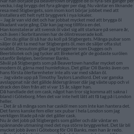
När han började på Beavertown bryggde de öl fyra-sex gånger per
vecka, i dag bryggs det fyra gånger per dag. Nu väntar en liknande
resa med Stigbergets, som inom kort börjar jobbet med att
installera ett helt nytt bryggverk i nya lokaler.
– Jag är van vid det och har jobbat mycket med att brygga öl
likadant varje gång. Där kan jag nog tillföra en del.
Han konstaterar att svensk öl växt sig allt starkare på senare år,
och även i Sorbritannien har de ölintresserade koll.
– Om du gillar öl så har du koll på Stigbergets. Många pubar som
säljer öl att ta med har Stigbergets öl, men de säljer ofta slut
snabbt. Dessutom gillar jag bryggerier som Dugges och
Beerbliotek och jag tycker att Brekeriet gör de godaste surölen
utanför Belgien, berömmer Banks.
Såväl på Stigbergets som på Beavertown handlar mycket om
modern öl, gärna med humlefokus. Det gillar Oli Banks även om
hans första ölerfarenheter inte alls var med sådan öl.
– Jag växte upp på Timothy Taylors Landlord. Det var ganska
avslappnat när det gällde åldersgränser där jag växte upp och vi
drack den ölen från att vi var 15 år, säger han.
Då handlade det om cask, något han tror sig komma att sakna i
bland i Göteborg. Men det var inte helt lätt att få tag på i London
heller.
– Det är så många som har casköl men som inte kan hantera det.
Det fanns kanske fem eller sex pubar i hela London som jag
verkligen litade på när det gäller cask.
Nu är det jobb på Stigbergets som gäller och där väntar en
spännande utmaning med det nya större bryggverket. Det lär bli
mycket jobb även i Göteborg för Oli Banks, men han är redo.