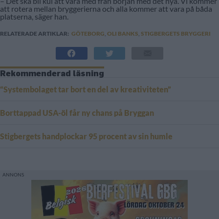
– Det ska bli kul att vara med från början med det nya. Vi kommer
att rotera mellan bryggerierna och alla kommer att vara på båda
platserna, säger han.
RELATERADE ARTIKLAR:
GÖTEBORG
,
OLI BANKS
,
STIGBERGETS BRYGGERI
Rekommenderad läsning
“Systembolaget tar bort en del av kreativiteten”
Borttappad USA-öl får ny chans på Bryggan
Stigbergets handplockar 95 procent av sin humle