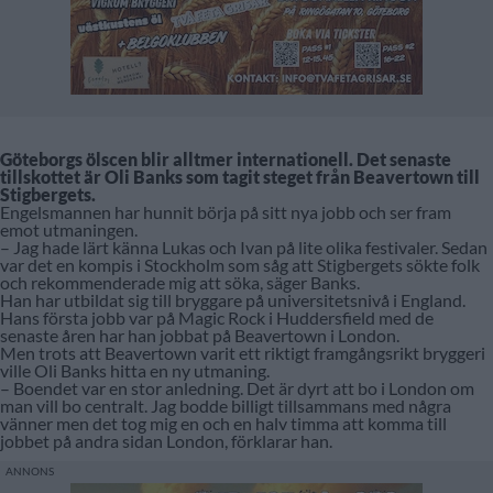
Göteborgs ölscen blir alltmer internationell. Det senaste
tillskottet är Oli Banks som tagit steget från Beavertown till
Stigbergets.
Engelsmannen har hunnit börja på sitt nya jobb och ser fram
emot utmaningen.
– Jag hade lärt känna Lukas och Ivan på lite olika festivaler. Sedan
var det en kompis i Stockholm som såg att Stigbergets sökte folk
och rekommenderade mig att söka, säger Banks.
Han har utbildat sig till bryggare på universitetsnivå i England.
Hans första jobb var på Magic Rock i Huddersfield med de
senaste åren har han jobbat på Beavertown i London.
Men trots att Beavertown varit ett riktigt framgångsrikt bryggeri
ville Oli Banks hitta en ny utmaning.
– Boendet var en stor anledning. Det är dyrt att bo i London om
man vill bo centralt. Jag bodde billigt tillsammans med några
vänner men det tog mig en och en halv timma att komma till
jobbet på andra sidan London, förklarar han.