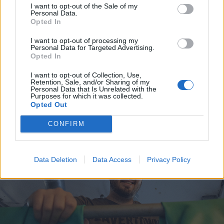
I want to opt-out of the Sale of my
Personal Data.
Opted In
I want to opt-out of processing my
Personal Data for Targeted Advertising.
BRYGGERIER
Opted In
Oli ser fram emot jobbet i
Göteborg
I want to opt-out of Collection, Use,
Retention, Sale, and/or Sharing of my
Personal Data that Is Unrelated with the
Purposes for which it was collected.
Publicerat
2018-05-29
Opted Out
CONFIRM
BRYGGERIER
Data Deletion
Data Access
Privacy Policy