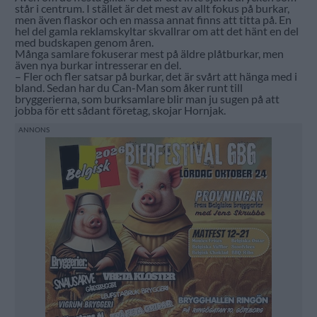
står i centrum. I stället är det mest av allt fokus på burkar,
men även flaskor och en massa annat finns att titta på. En
hel del gamla reklamskyltar skvallrar om att det hänt en del
med budskapen genom åren.
Många samlare fokuserar mest på äldre plåtburkar, men
även nya burkar intresserar en del.
– Fler och fler satsar på burkar, det är svårt att hänga med i
bland. Sedan har du Can-Man som åker runt till
bryggerierna, som burksamlare blir man ju sugen på att
jobba för ett sådant företag, skojar Hornjak.