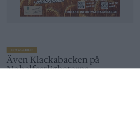
BRYGGERIER
Även Klackabacken på
Nobelfestligheterna
Publicerat
2016-11-15
Att få träffa Bob Dylan vore en dröm för Tim
Persson på Klackabacken i skånska Önnestad. Nu
är han nästan där för bryggeriet kommer att
leverera 40 lådor till Nobel NightCap. Samt Tim.