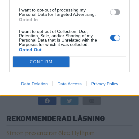
”Under flera år har ett stort antal humleplantor
I want to opt-out of processing my
observerats och analyserats innan ett slutgiltigt
Personal Data for Targeted Advertising.
Opted In
urval gjordes. Det är dessa utvalda humlekloner som
presenteras i boken. För varje sort presenteras
I want to opt-out of Collection, Use,
Retention, Sale, and/or Sharing of my
humleodlingens kontinuitet på fyndplatsen som kan
Personal Data that Is Unrelated with the
vara flerhundraårig. Humlen kunde ofta kopplas till
Purposes for which it was collected.
Opted Out
en gårds odling eller användning varför
namngivningen är relaterade till gården eller platsen
CONFIRM
för växtfyndet.”, skriver man bland annat i en
pressrelease.
Data Deletion
Data Access
Privacy Policy
Läs mer om boken
här
.
REKOMMENDERAD LÄSNING
Simon presenterar ölet: Hyllipan