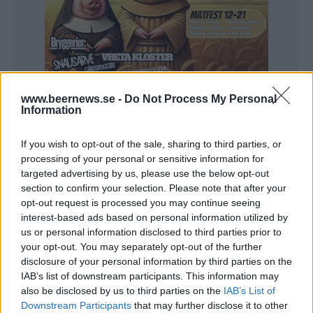
www.beernews.se -
Do Not Process My Personal
Information
If you wish to opt-out of the sale, sharing to third parties, or
processing of your personal or sensitive information for
targeted advertising by us, please use the below opt-out
Ölets Dag genomfördes för första gången 2012 och
section to confirm your selection. Please note that after your
när det är dags för den tionde upplagan är intresset
opt-out request is processed you may continue seeing
för att delta rekordstort.
interest-based ads based on personal information utilized by
us or personal information disclosed to third parties prior to
– Det känns jättekul att så många vill vara med och
your opt-out. You may separately opt-out of the further
fira Ölets Dag och visa upp det hantverk som ligger
disclosure of your personal information by third parties on the
bakom varje öl, säger Anna-Karin Fondberg, vd för
IAB’s list of downstream participants. This information may
also be disclosed by us to third parties on the
IAB’s List of
Sveriges Bryggerier, som startade den årliga
Downstream Participants
that may further disclose it to other
traditionen med Ölets Dag.