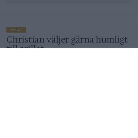
NYHET
Christian väljer gärna humligt
till grillat
Av
Ronny Karlsson
Publicerat
2021-07-19
NYHET