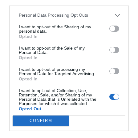
third parties.
Målet med dagen är bland annat att visa upp
Personal Data Processing Opt Outs
hantverket bakom ölen och dessutom låta besökarna
träffa de personer som producerar ölet.
I want to opt-out of the Sharing of my
personal data.
Opted In
Från Malmö i söder till Kiruna i norr anordnas det
evenemang där svensk bryggerinäring ska lyftas
I want to opt-out of the Sale of my
Personal Data.
fram. På många håll bjuder bryggerierna in till öppet
Opted In
hus och besökarna får lära sig mer om öl och
I want to opt-out of processing my
ölbryggning.
Personal Data for Targeted Advertising.
Opted In
Även pubkedjan Bishops Arms ansluter till firandet
och har tagit fram ett speciellt ölprovningspaket till
I want to opt-out of Collection, Use,
Retention, Sale, and/or Sharing of my
samtliga sina 40 pubar i landet.
Personal Data that Is Unrelated with the
Purposes for which it was collected.
Opted Out
CONFIRM