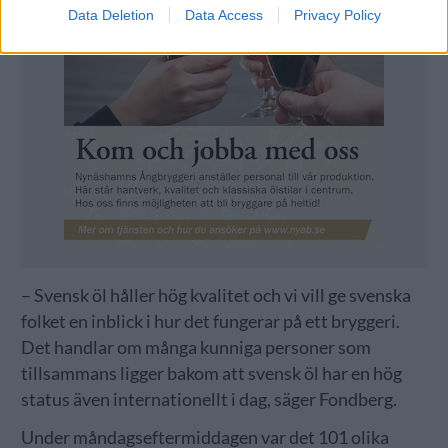
Data Deletion
Data Access
Privacy Policy
– Svensk öl håller hög kvalitet och vi vill ge svenska
folket en inblick i hur det fungerar på ett bryggeri.
Det handlar om många kunniga personer som
tillsammans ligger bakom att svensk öl har en hög
status även internationellt i dag, säger Fondberg.
Under måndagseftermiddagen var det 101 olika