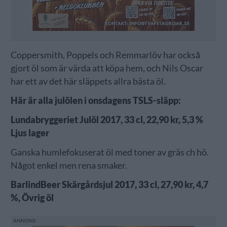
Coppersmith, Poppels och Remmarlöv har också
gjort öl som är värda att köpa hem, och Nils Oscar
har ett av det här släppets allra bästa öl.
Här är alla julölen i onsdagens TSLS-släpp:
Lundabryggeriet Julöl 2017, 33 cl, 22,90 kr, 5,3 %
Ljus lager
Ganska humlefokuserat öl med toner av gräs ch hö.
Något enkel men rena smaker.
BarlindBeer Skärgårdsjul 2017, 33 cl, 27,90 kr, 4,7
%, Övrig öl