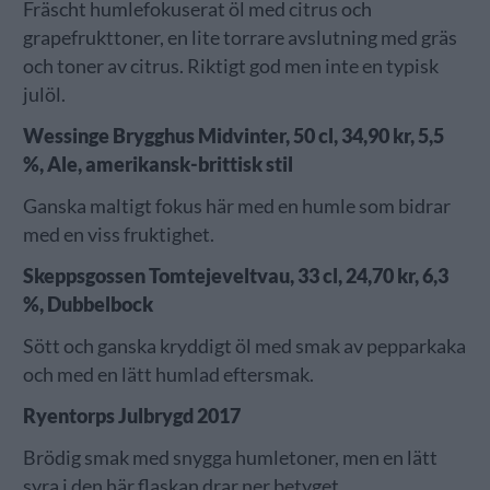
Fräscht humlefokuserat öl med citrus och
grapefrukttoner, en lite torrare avslutning med gräs
och toner av citrus. Riktigt god men inte en typisk
julöl.
Wessinge Brygghus Midvinter, 50 cl, 34,90 kr, 5,5
%, Ale, amerikansk-brittisk stil
Ganska maltigt fokus här med en humle som bidrar
med en viss fruktighet.
Skeppsgossen Tomtejeveltvau, 33 cl, 24,70 kr, 6,3
%, Dubbelbock
Sött och ganska kryddigt öl med smak av pepparkaka
och med en lätt humlad eftersmak.
Ryentorps Julbrygd 2017
Brödig smak med snygga humletoner, men en lätt
syra i den här flaskan drar ner betyget.