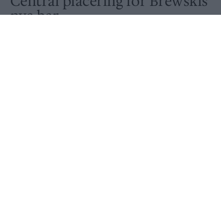
Central placering för Brewskis
nya bar
Publicerat
2017-10-30
NYHET
Brewskis satsning på Barski kommer att ske väldigt centralt i