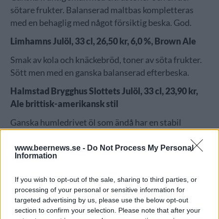
sötare frukter. Balanserad maltbas kompletteras
med en behaglig med något försiktig beska. God.
Limhamns Julöl, 33 cl, 26,50 kr, 6,0 %, Brown Ale
Smak av kola och knäckebröd, toner av söta frukter.
Sött men med en ganska balanserad efterbeska.
Halmstad Brygghus Slottets Julöl, 33 cl, 23,90 kr,
Ale brittisk-amerikansk stil
Ganska humledrivet öl som ändå har en stabil
maltbas, citrus och med toner av apelsin. Friskt och
gott.
www.beernews.se -
Do Not Process My Personal
Information
Centralbryggeriet Folkes Julöl, 33 cl, 25,70 kr, 5,0
%, Brown Ale
If you wish to opt-out of the sale, sharing to third parties, or
processing of your personal or sensitive information for
Lätt rostad smak med toner av choklad, lätt humlad
targeted advertising by us, please use the below opt-out
och med en del grästoner.
section to confirm your selection. Please note that after your