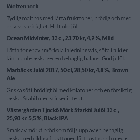
Weizenbock
Tydlig maltbas med lätta frukttoner, brödig och med
en viss spritighet. Helt okej öl.
Ocean Midvinter, 33 cl, 23,70 kr, 4,9 %, Mild
Lätta toner av smörkola inledningsvis, söta frukter,
lätt humlebeska ger en behaglig balans. God julöl.
Marbäcks Julöl 2017, 50 cl, 28,50 kr, 4,8 %, Brown
Ale
Gnska sött brödigt öl med kolatoner och en försiktig
beska. Stabil men sticker inte ut.
Västergården Tjockö Mörk Starköl Julöl 33 cl,
25,90 kr, 5,5 %, Black IPA
Smak av mörkt bröd som följs upp av en behaglig
beska med rikliga frukttoner, lätt rostad och med en