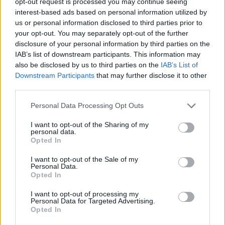
opt-out request is processed you may continue seeing
Ängöl Jenny Nyströms Julöl, 33 cl, 21,50 kr, 5,2 %,
interest-based ads based on personal information utilized by
Ale brittisk-amerikansk stil
us or personal information disclosed to third parties prior to
your opt-out. You may separately opt-out of the further
Humlig med en del frukter, lätta örttoner. Lite
disclosure of your personal information by third parties on the
IAB’s list of downstream participants. This information may
försiktig i smakerna.
also be disclosed by us to third parties on the
IAB’s List of
Poppels Julaale Tvåtusensjutton, 33 cl, 24,90 kr, 5,5
Downstream Participants
that may further disclose it to other
third parties.
%, Brown Ale
Personal Data Processing Opt Outs
Ganska välhumlad brown ale med rostade toner,
mörkt bröd toner av hö och del del fruktiga toner.
I want to opt-out of the Sharing of my
personal data.
God julöl.
Opted In
Umeå X-mas Ale, 33 cl, 29,40 kr, 6,5 %, Porter och
I want to opt-out of the Sale of my
stout
Personal Data.
Opted In
Ganska söta smaker med toner av marsipan och kola,
I want to opt-out of processing my
en lätt syra stör lite i smaken.
Personal Data for Targeted Advertising.
Opted In
Westerås Julöl, 33 cl, 19,90 kr, 5,0 %, Schwarzbier