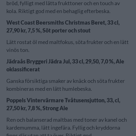
bröd, fylligt med lätta frukttoner och en touch av
kola. Riktigt god med en behaglig efterbeska.
West Coast Beersmiths Christmas Beret, 33 cl,
27,90 kr, 7,5 %, Söt porter och stout
Lätt rostat öl med maltfokus, söta frukter och en lätt
vinös ton.
Jädraås Bryggeri Jädra Jul, 33 cl, 29,50, 7,0 %, Ale
oklassificerat
Ganska försiktiga smaker av knäck och söta frukter
kombineras med en lätt humlebeska.
Poppels Vintervärmare Tvåtusensjutton, 33, cl,
27,50 kr, 7,8 %, Strong Ale
Ren och balanserad maltbas med toner av kanel och
kardemumma, lätt ingefära. Fyllig och kryddorna
finns där utan att ta över. Riktigt god.