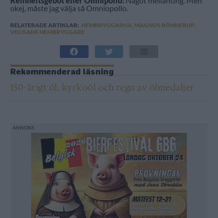
Reinheitsgebot eller Omnipollo:
Något mellanting. Men
okej, måste jag välja så Omniopollo.
RELATERADE ARTIKLAR:
HEMBRYGGARNA
,
MAGNUS RÖNNERUP
,
VECKANS HEMBRYGGARE
Rekommenderad läsning
150-årigt öl, kyrkoöl och regn av ölmedaljer