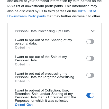
disclosure of your personal information by third parties on the
IAB’s list of downstream participants. This information may
also be disclosed by us to third parties on the
IAB’s List of
Downstream Participants
that may further disclose it to other
third parties.
Personal Data Processing Opt Outs
I want to opt-out of the Sharing of my
personal data.
Opted In
I want to opt-out of the Sale of my
Personal Data.
Opted In
I want to opt-out of processing my
Beskriv vad det svåraste enligt dig är med att brygga öl
Personal Data for Targeted Advertising.
hemma?
Opted In
– Jag vet inte riktigt om jag tycker det är så svårt egentligen.
Det svåraste har varit att hitta tiden och att motivera sig
själv att brygga 25 litersbatcher istället för som på jobb där
I want to opt-out of Collection, Use,
jag brygger 1000 liter. Sen är jäsning ett problem om man
Retention, Sale, and/or Sharing of my
brygger så pass mycket som jag gör nu då jag bara har plats
Personal Data that Is Unrelated with the
Purposes for which it was collected.
för en hink i min jäskyl. Så man får anpassa sig efter det.
Opted Out
Vilket av dina öl är det bästa du bryggt?
– Jag är väldigt nöjd med min imperial stout ”Beware of the