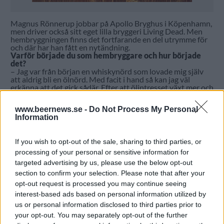
Magnus Rönnerup jobbar på Apollo Bryghus i Köpenhamn,
men driver också sitt eget lilla bryggeri Living Dead. Men
hembryggningen finns det fortfarande en del utrymme för
och där har han fått en nytändning.
Varför började du som hembryggare och hur började
det?
– Jag var från början en whiskynörd som lovade mig själv
att aldrig bli en ölnörd. Med facit i hand så kan jag väl
erkänna att det gick sådär. Efter att ölintresset växt mer och
mer för varje några år så tyckte jag det var dags att prova
göra det själv. Sen att det skulle hålla på så många år och att
www.beernews.se -
Do Not Process My Personal
det skulle leda till att jag numera jobbar som bryggare på
Information
heltid hade jag väl knappast räknat med.
Hur mycket tid lägger du på hembryggning varje vecka?
Hur hittar du tiden?
If you wish to opt-out of the sale, sharing to third parties, or
– Just nu är det många timmar. Men jag hade ett långt
uppehåll på tre år. Men i oktober började jag brygga igen
processing of your personal or sensitive information for
efter att jag fick en spark i … Men nu brygger jag ungefär två
targeted advertising by us, please use the below opt-out
batcher varannan vecka. Har en lång lista på öl jag velat
section to confirm your selection. Please note that after your
brygga men som inte blivit av, så jag jobbar ikapp det nu.
opt-out request is processed you may continue seeing
interest-based ads based on personal information utilized by
us or personal information disclosed to third parties prior to
your opt-out. You may separately opt-out of the further