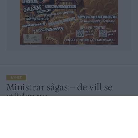
NYHET
Ministrar sågas – de vill se
stöden nu
Av
Ronny Karlsson
Publicerat
2021-02-18