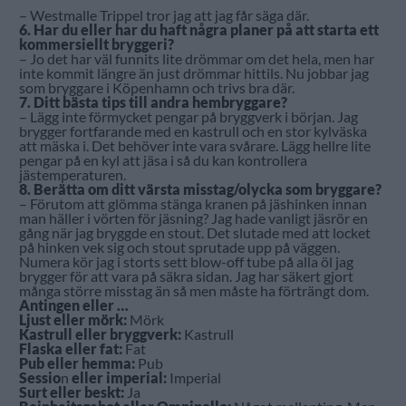
– Westmalle Trippel tror jag att jag får säga där.
6. Har du eller har du haft några planer på att starta ett
kommersiellt bryggeri?
– Jo det har väl funnits lite drömmar om det hela, men har
inte kommit längre än just drömmar hittils. Nu jobbar jag
som bryggare i Köpenhamn och trivs bra där.
7. Ditt bästa tips till andra hembryggare?
– Lägg inte förmycket pengar på bryggverk i början. Jag
brygger fortfarande med en kastrull och en stor kylväska
att mäska i. Det behöver inte vara svårare. Lägg hellre lite
pengar på en kyl att jäsa i så du kan kontrollera
jästemperaturen.
8. Berätta om ditt värsta misstag/olycka som bryggare?
– Förutom att glömma stänga kranen på jäshinken innan
man häller i vörten för jäsning? Jag hade vanligt jäsrör en
gång när jag bryggde en stout. Det slutade med att locket
på hinken vek sig och stout sprutade upp på väggen.
Numera kör jag i storts sett blow-off tube på alla öl jag
brygger för att vara på säkra sidan. Jag har säkert gjort
många större misstag än så men måste ha förträngt dom.
Antingen eller …
Ljust eller mörk:
Mörk
Kastrull eller bryggverk:
Kastrull
Flaska eller fat:
Fat
Pub eller hemma:
Pub
Sessio
n
eller imperial:
Imperial
Surt eller beskt:
Ja