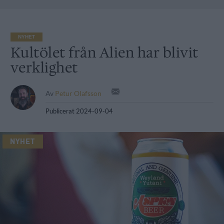
NYHET
Kultölet från Alien har blivit
verklighet
Av
Petur Olafsson
Publicerat
2024-09-04
NYHET