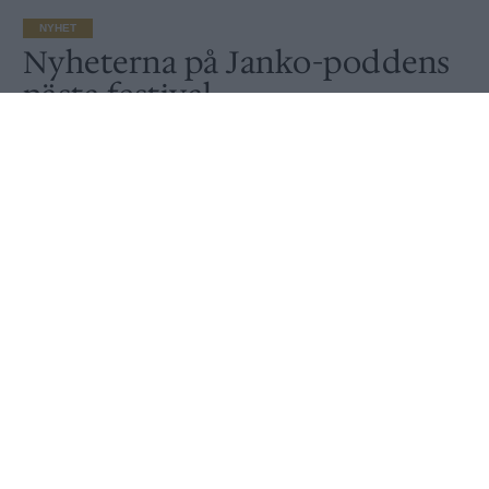
NYHET
Nyheterna på Janko-poddens
nästa festival
Av
Sanna Lindberg
Publicerat
2024-09-03
NYHET