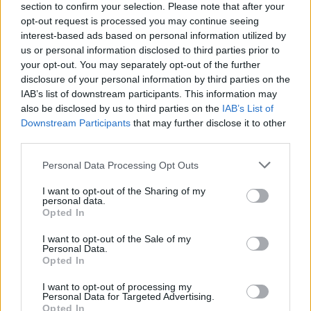
Nostromo och har sedan dess blivit något av en
section to confirm your selection. Please note that after your
opt-out request is processed you may continue seeing
kultfavorit. Mest känd är den från scenen där kapten
interest-based ads based on personal information utilized by
Dallas tar en klunk av ölet precis innan en aggressiv
us or personal information disclosed to third parties prior to
liten varelse bryter sig igenom hans kollegas
your opt-out. You may separately opt-out of the further
bröstkorg och snabbt försvinner bort i rymdskeppets
disclosure of your personal information by third parties on the
mörka vrår.
IAB’s list of downstream participants. This information may
also be disclosed by us to third parties on the
IAB’s List of
Angel City Brewing i Los Angeles har försökt
Downstream Participants
that may further disclose it to other
third parties.
återskapa både utseendet och smaken på ölet. De
har bland annat fått tillgång till högupplösta bilder
Personal Data Processing Opt Outs
från originalfilmen för att ta fram den ikoniska
I want to opt-out of the Sharing of my
burken, komplett med Weyland-Yutanis logotyp och
personal data.
det bevingade emblemet.
Opted In
– Vi ville vara så trogna originalet som möjligt, säger
I want to opt-out of the Sale of my
Personal Data.
Kelsey Damassa, marknadschef på Angel City
Opted In
Brewing. Vi tittade noga på hur ölen presenterades i
I want to opt-out of processing my
filmen och funderade på vad besättningen på ett
Personal Data for Targeted Advertising.
Opted In
rymdskepp skulle vilja dricka regelbundet.