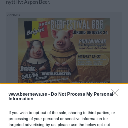
nytt liv: Aspen Beer.
www.beernews.se -
Do Not Process My Personal
Information
If you wish to opt-out of the sale, sharing to third parties, or
processing of your personal or sensitive information for
Aspen Beer dracks av besättningen på rymdskeppet
targeted advertising by us, please use the below opt-out