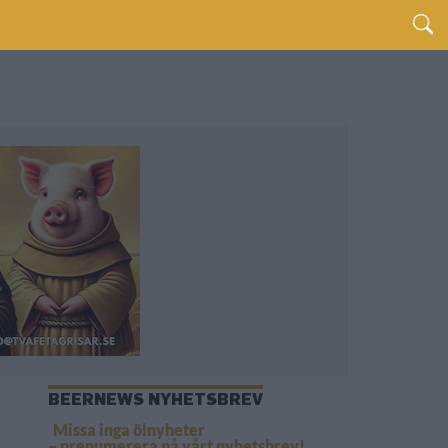
BEERNEWS NYHETSBREV
Missa inga ölnyheter
– prenumerera på vårt nyhetsbrev!