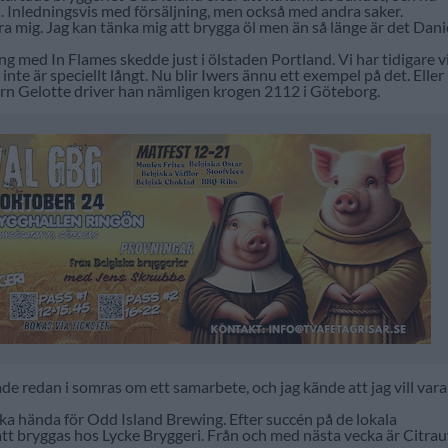
Inledningsvis med försäljning, men också med andra saker.
a mig. Jag kan tänka mig att brygga öl men än så länge är det Dani
ng med In Flames skedde just i ölstaden Portland. Vi har tidigare v
 inte är speciellt långt. Nu blir Iwers ännu ett exempel på det. Eller
jörn Gelotte driver han nämligen krogen 2112 i Göteborg.
ade redan i somras om ett samarbete, och jag kände att jag vill var
ka hända för Odd Island Brewing. Efter succén på de lokala
tt bryggas hos Lycke Bryggeri. Från och med nästa vecka är Citrau