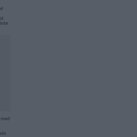
el
id
 inte
a med
vin