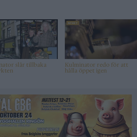
NYHET
ator slår tillbaka
Kulminator redo för att
ykten
hålla öppet igen