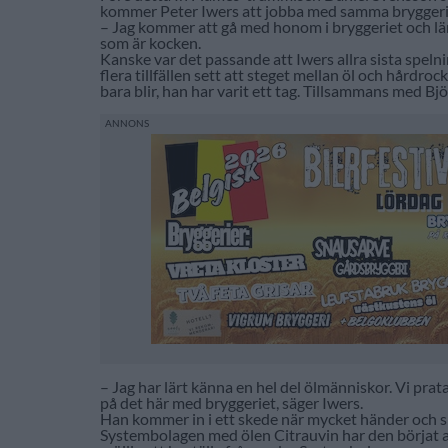
kommer Peter Iwers att jobba med samma bryggeri. 
– Jag kommer att gå med honom i bryggeriet och lär
som är kocken.
Kanske var det passande att Iwers allra sista spelni
flera tillfällen sett att steget mellan öl och hårdrock
bara blir, han har varit ett tag. Tillsammans med B
– Jag har lärt känna en hel del ölmänniskor. Vi prat
på det här med bryggeriet, säger Iwers.
Han kommer in i ett skede när mycket händer och s
Systembolagen med ölen Citrauvin har den börjat a