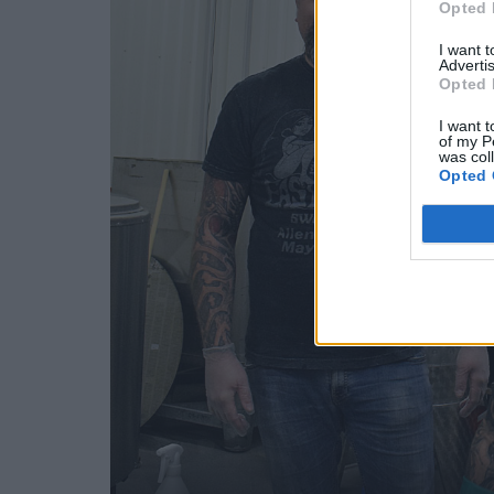
Opted 
I want 
Advertis
Opted 
I want t
of my P
was col
Opted 