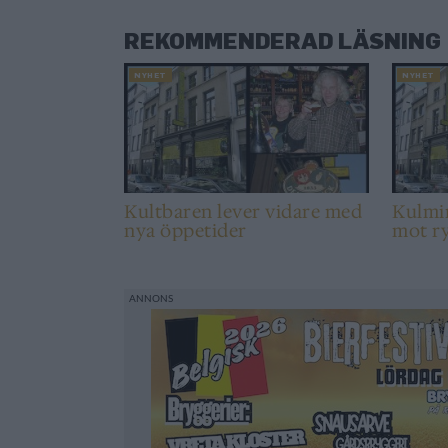
REKOMMENDERAD LÄSNING
NYHET
NYHET
Kultbaren lever vidare med
Kulmin
nya öppetider
mot r