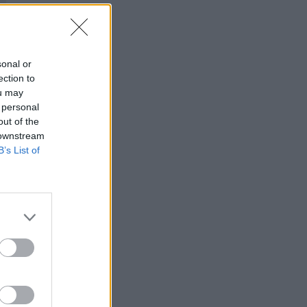
sonal or
ection to
ou may
 personal
out of the
 downstream
B’s List of