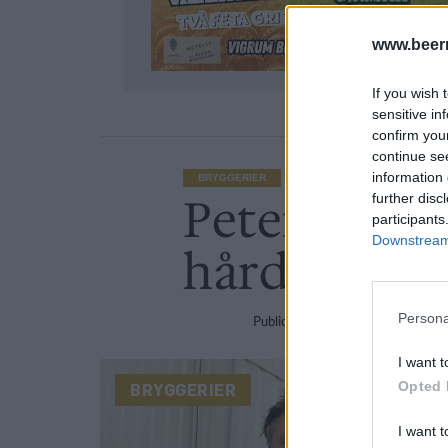
www.beer
If you wish 
sensitive in
confirm you
continue se
information 
BRYGGERIER
Peter Iwers 
further disc
participants
Downstream 
hårdrock til
Persona
Publicerat
2017-01-03
I want t
Opted 
BRYGGERIER
I want t