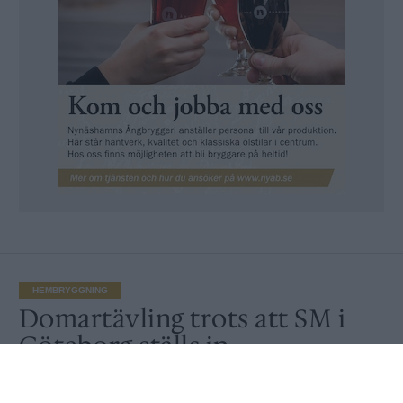
HEMBRYGGNING
Domartävling trots att SM i
Göteborg ställs in
Av
Peter Lindh