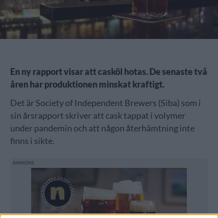
En ny rapport visar att casköl hotas. De senaste två
åren har produktionen minskat kraftigt.
Det är Society of Independent Brewers (Siba) som i
sin årsrapport skriver att cask tappat i volymer
under pandemin och att någon återhämtning inte
finns i sikte.