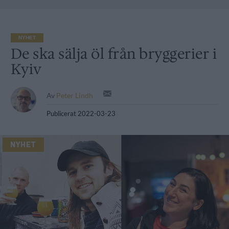
NYHET
De ska sälja öl från bryggerier i
Kyiv
Av
Peter Lindh
Publicerat
2022-03-23
NYHET