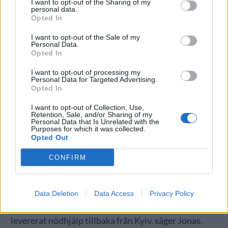
I want to opt-out of the Sharing of my
personal data.
Opted In
I want to opt-out of the Sale of my
Personal Data.
Opted In
Hon berättar att hon bland annat varit i kontakt med
Nazar Drebot på 2085brewery, som är ett av de tre
I want to opt-out of processing my
Personal Data for Targeted Advertising.
bryggerier som de ska jobba med.
Opted In
– Han växlar mellan att brygga, jobba på en blodbank
I want to opt-out of Collection, Use,
och slåss. Oerhört trist, men imponerande.
Retention, Sale, and/or Sharing of my
Personal Data that Is Unrelated with the
Purposes for which it was collected.
Förutom 2085Brewery, så har de även pratat med
Opted Out
Kyiv Local Brewery and Varvar brewery. Och trots
CONFIRM
att det råder ett krig så verkar leveranserna kunna
lösa sig.
– Jag trodde inte att det skulle vara möjligt, men
Data Deletion
Data Access
Privacy Policy
tydligen går det en massa tomma lastbilar som har
levererat nödhjälp tillbaka från Kyiv, säger Jonas.