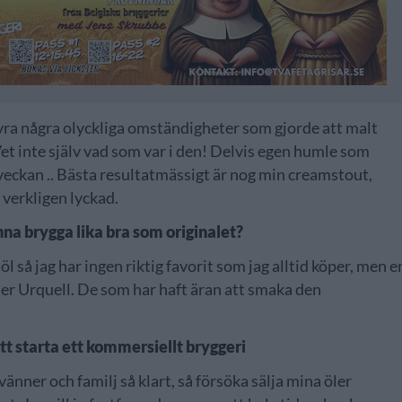
vra några olyckliga omständigheter som gjorde att malt
et inte själv vad som var i den! Delvis egen humle som
i veckan .. Bästa resultatmässigt är nog min creamstout,
 verkligen lyckad.
kunna brygga lika bra som originalet?
 öl så jag har ingen riktig favorit som jag alltid köper, men e
sner Urquell. De som har haft äran att smaka den
att starta ett kommersiellt bryggeri
änner och familj så klart, så försöka sälja mina öler