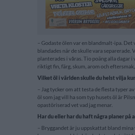
– Godaste ölen var en blandmalt-ipa. Det 
blandades när de skulle vara separerade. V
planterades i våras. Tio poäng alla dagar 
riktigt fin, färg, skum, arom och eftersmak,
Vilket öl i världen skulle du helst vilja 
– Jag tycker om att testa de flesta typer av
öl som jag vill ha som typ husets öl är Pil
opastöriserad vet vad jag menar.
Har du eller har du haft några planer på 
– Bryggandet är ju uppskattat bland mina v