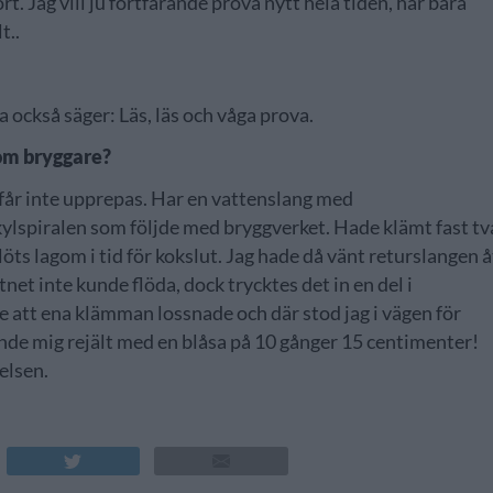
t. Jag vill ju fortfarande prova nytt hela tiden, har bara
t..
 också säger: Läs, läs och våga prova.
som bryggare?
 får inte upprepas. Har en vattenslang med
kylspiralen som följde med bryggverket. Hade klämt fast tv
ts lagom i tid för kokslut. Jag hade då vänt returslangen å
ttnet inte kunde flöda, dock trycktes det in en del i
e att ena klämman lossnade och där stod jag i vägen för
de mig rejält med en blåsa på 10 gånger 15 centimenter!
elsen.