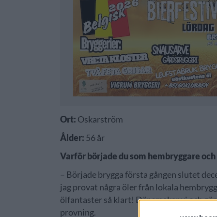
Ort:
Oskarström
Ålder:
56 år
Varför började du som hembryggare och 
– Började brygga första gången slutet dec
jag provat några öler från lokala hembryg
ölfantaster så klart! Där smakar vi och gö
provning.