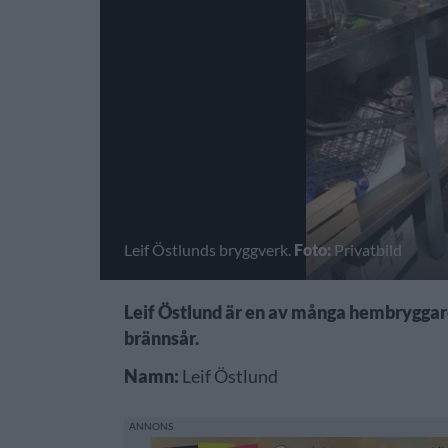
Leif Östlunds bryggverk.
Foto:
Privatbild
Leif Östlund är en av många hembryggare s
brännsår.
Namn:
Leif Östlund