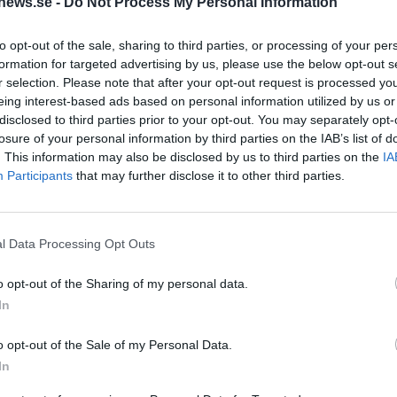
news.se -
Do Not Process My Personal Information
är 30 år, tre försök blev det med Coopers plåtburkar! Vaskad
to opt-out of the sale, sharing to third parties, or processing of your per
det!
formation for targeted advertising by us, please use the below opt-out s
r selection. Please note that after your opt-out request is processed y
eing interest-based ads based on personal information utilized by us or
disclosed to third parties prior to your opt-out. You may separately opt-
losure of your personal information by third parties on the IAB’s list of
. This information may also be disclosed by us to third parties on the
IA
Participants
that may further disclose it to other third parties.
l Data Processing Opt Outs
o opt-out of the Sharing of my personal data.
In
a bra att skapa bra förutsättningar för att lyckas! Har ju lä
o opt-out of the Sale of my Personal Data.
ade på Bryggnisse tipsade en hel del när jag nu köpte
In
 gott du kan och håll rent så får du god öl även om du gör nå