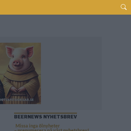
BEERNEWS NYHETSBREV
Missa inga ölnyheter
– prenumerera på vårt nyhetsbrev!