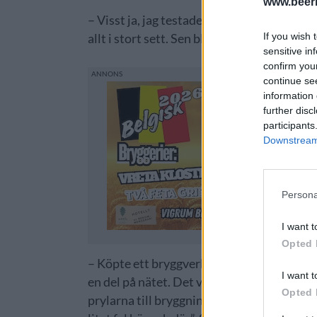
www.beer
– Visst ja, jag testade att brygga för så d
If you wish 
allt i stort sett. Sen blev det inte mer med 
sensitive in
confirm you
continue se
information 
further disc
participants
Downstream 
Persona
I want t
Opted 
– Köpte ett bryggverk för jag tänkte att lik
I want t
en del på nätet. Det verkar ju enkelt 🙂 Vl
Opted 
prylarna till bryggningen:”Följ receptet så