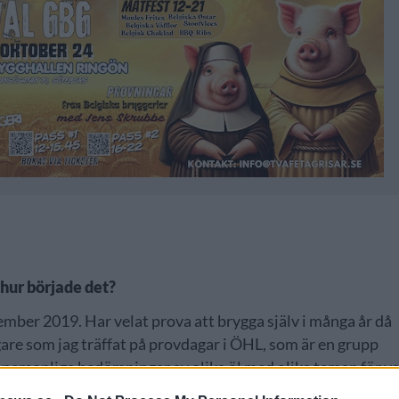
hur började det?
ember 2019. Har velat prova att brygga själv i många år då
gare som jag träffat på provdagar i ÖHL, som är en grupp
r personliga bedömningar av olika öl med olika teman för v