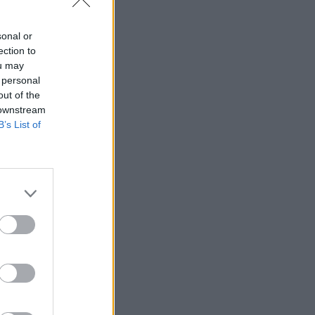
e
sonal or
ection to
ou may
 personal
out of the
 downstream
B’s List of
st
t