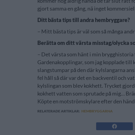
kommer nog aldrig hända de tar slut rätt for
gjort samma en gång, nä inget kommersiell
Ditt bästa tips till andra hembryggare?
– Mitt bästa tips är väl som så många andra
Berätta om ditt värsta misstag/olycka 
– Det värsta som hänt i min brygghistoria
Gardenakopplingar, som jag kopplade till 
slangstumpar på den där kylslangarna anslö
fel håll så där var det en backventil och va
kylslingan som blev kokhett. Trycket gjord
kokhett vatten som sprutade på mig… Brän
Köpte en motströmskylare efter den händ
RELATERADE ARTIKLAR:
HEMBRYGGARNA