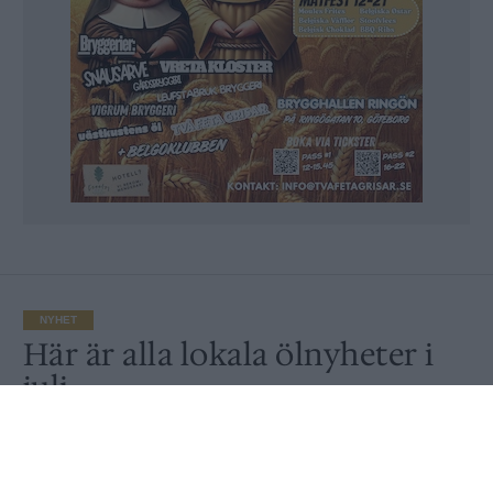
NYHET
Här är alla lokala ölnyheter i
juli
Av
Ronny Karlsson
Publicerat
2020-06-29