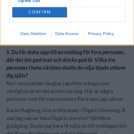
Opted Out
CONFIRM
4. Frågan om gårdsförsäljning ska utredas av
Socialdepartementet i höst. Tror du att det
kommer att införas i Sverige?
Data Deletion
Data Access
Privacy Policy
– Nope.
5. Du får duka upp till en middag för fyra personer,
där det äts god mat och dricks god öl. Vilka tre
personer i hela världen skulle du vilja bjuda utöver
dig själv?
Nu i coronatider längtar jag efter många som
vanligtvis är en del av min vardag. Här är några
personer som får representera flera som jag saknar.
Karin Hagberg, vice ordförande i Ölgäris förening. Å
vad jag saknar hela Ölgäris styrelse! Världens
guldgäng. Skulle jag bara få välja en till middagen blir
det Karin Hagberg som axlat rollen som