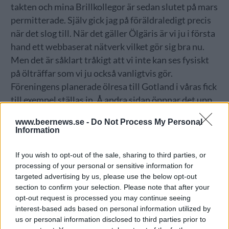
takten och mina Brillkollegor är sedan slutet på mars
permitterade. Själv gick jag på föräldraledigt precis
när det slog till. När det gäller Ölgäris är vi ju i första
hand ett webbaserat nätverk vilket gör sig bra nu.
Men det är såklart tråkigt att vi inte kan ses fysiskt
på ölträffar som vi ju också vanligtvis gör.
Föreningens planerade ölresa till Gotland i våras fick
till exempel ställas in. Å andra sidan öppnar det upp
för nya sätt att mötas. För ett par veckor sedan hade
www.beernews.se -
Do Not Process My Personal
vi en lyckad webbaserad ölprovning i gruppen, något
Information
vi med stor säkerhet kommer att göra om.
If you wish to opt-out of the sale, sharing to third parties, or
2. Vad blir det bästa med din sommar 2020?
processing of your personal or sensitive information for
– Min bebis. Och att få dricka öl igen!
targeted advertising by us, please use the below opt-out
section to confirm your selection. Please note that after your
3. Vilket är det bästa svenska öl du har druckit så
opt-out request is processed you may continue seeing
här långt i år? Varför är ölet så bra?
interest-based ads based on personal information utilized by
– Ouff, svårt! Men kanske att Snausarve Soirli Dräue
us or personal information disclosed to third parties prior to