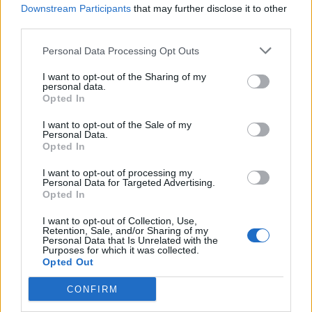
– Men nu är jag helt inriktad på det här. Jag vill att
Downstream Participants
that may further disclose it to other
livet ska gå tillbaka till det normala.
third parties.
Datum för eventet är den 27 augusti och platsen är
Personal Data Processing Opt Outs
Beijers Park i Malmö. Tidigare år har det varit gratis
I want to opt-out of the Sharing of my
inträde och man har bara behövt betala för glaset.
personal data.
Opted In
Jeffrey är inte säker på hur det blir med det i år.
I want to opt-out of the Sale of my
– Det beror på, om inte Malmö stad hjälper till lika
Personal Data.
Opted In
mycket som tidigare kanske vi måste göra nåt.
I want to opt-out of processing my
Han säger att han räknar med drygt 25 bryggerier på
Personal Data for Targeted Advertising.
plats.
Opted In
I want to opt-out of Collection, Use,
Retention, Sale, and/or Sharing of my
Personal Data that Is Unrelated with the
Purposes for which it was collected.
Opted Out
CONFIRM