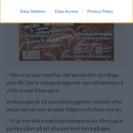
Data Deletion
Data Access
Privacy Policy
– Men vi pratar med fler, det kanske blir så många
som 40. Det är många bryggerier som vill komma så
vi får se vad vi kan göra.
Inriktningen är på svenska bryggerier, med ett eller
annat danskt som krydda. Någon lista finns inte än.
– Vi är inte klara med inbjudningarna än. Men jag är
ganska säker på att alla som kom förra gången