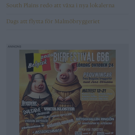
South Plains redo att växa i nya lokalerna
Dags att flytta för Malmöbryggeriet