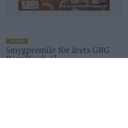
ALLMÄNT
Smygpremiär för årets GBG
Beer Week-öl
Publicerat
2022-03-10
ALLMÄNT