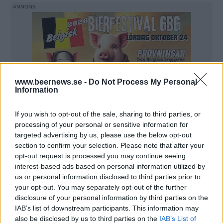
www.beernews.se -
Do Not Process My Personal
Information
If you wish to opt-out of the sale, sharing to third parties, or
processing of your personal or sensitive information for
targeted advertising by us, please use the below opt-out
section to confirm your selection. Please note that after your
opt-out request is processed you may continue seeing
interest-based ads based on personal information utilized by
us or personal information disclosed to third parties prior to
your opt-out. You may separately opt-out of the further
– Vi ville inte sprida viruset, men nu är vi säkra på att
disclosure of your personal information by third parties on the
vi är i slutet av pendemin, säger Jeffrey.
IAB’s list of downstream participants. This information may
also be disclosed by us to third parties on the
IAB’s List of