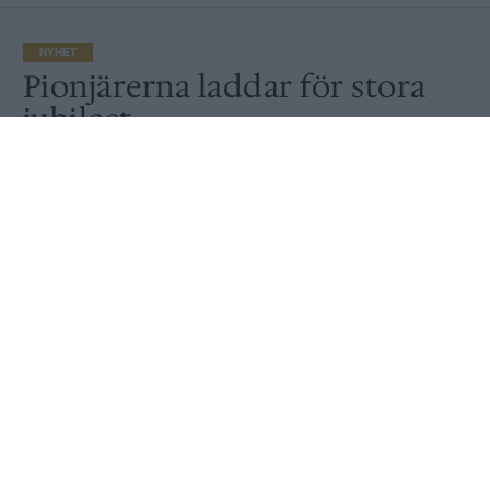
NYHET
Pionjärerna laddar för stora
jubileet
Publicerat
2020-08-24
NYHET