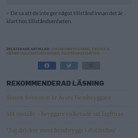
– De sa att de inte ger något tillstånd innan det är
klart hos tillståndsenheten.
RELATERADE ARTIKLAR:
SM I HEMBRYGGNING
,
SVENSKA
HEMBRYGGAREFÖRENINGEN
,
TILLSTÅNDSENHETEN
REKOMMENDERAD LÄSNING
Simon Svensson är Årets Hembryggare
SM inställt – bryggare riskerade att lagföras
“Jag dricker mest hembryggt i slutändan”