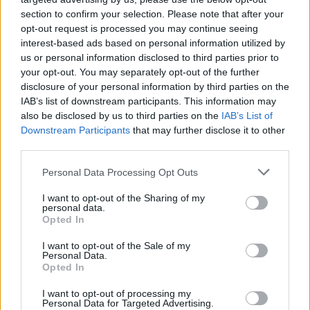
allt.
section to confirm your selection. Please note that after your
opt-out request is processed you may continue seeing
Även 2008 blev det nej. Den här gången i Lövstabruk
interest-based ads based on personal information utilized by
i Tierps kommun.
us or personal information disclosed to third parties prior to
your opt-out. You may separately opt-out of the further
– Den gången körde vi ändå, vilket gjorde att
disclosure of your personal information by third parties on the
alkoholhandläggaren hotade att polisanmäla oss,
IAB’s list of downstream participants. This information may
also be disclosed by us to third parties on the
IAB’s List of
berättar Håkan Liljegren.
Downstream Participants
that may further disclose it to other
third parties.
Han vet inte om det blev nån polisanmälan till slut.
SHBF beslutade att ta bort inträdesavgiften för
Personal Data Processing Opt Outs
tävlingen och på det sättet komma undan.
I want to opt-out of the Sharing of my
personal data.
Opted In
I want to opt-out of the Sale of my
Personal Data.
Opted In
I want to opt-out of processing my
Personal Data for Targeted Advertising.