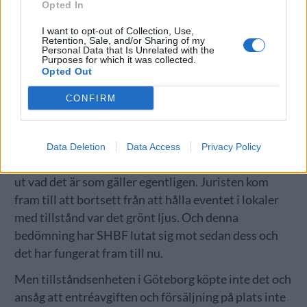
Opted In
I want to opt-out of Collection, Use,
Retention, Sale, and/or Sharing of my
Personal Data that Is Unrelated with the
Purposes for which it was collected.
Opted Out
CONFIRM
Data Deletion
Data Access
Privacy Policy
2008 tog SHBF även kontakt med en jurist för reda
ut vad det är som gäller egentligen. Juristen kom
fram till att bortsett från att hålla eventet i lokaler
med tillstånd var det grönt ljus. Och denna
bedömning har SHBF lutat sig mot sedan dess och
det har fungerat fram till nu.
Men tillståndsenheten i Göteborg köpte inte det och
ansåg att entréavgiften och försäljning på plats inte