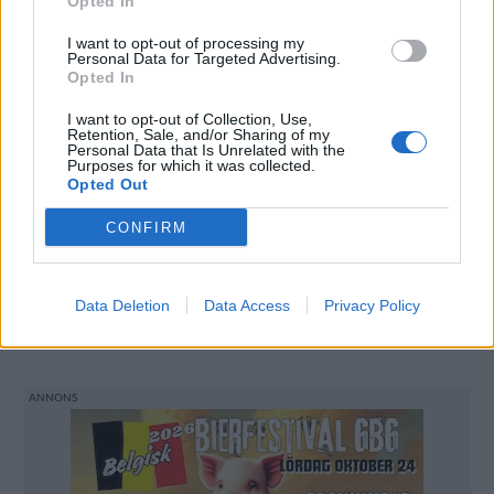
Opted In
RELATERADE ARTIKLAR:
CHARLIE PAPAZIAN
,
DENVER
,
GABF
,
USA
I want to opt-out of processing my
Personal Data for Targeted Advertising.
Opted In
Rekommenderad läsning
I want to opt-out of Collection, Use,
USA-importören om turbulens, bojkott och
Retention, Sale, and/or Sharing of my
Bolaget
Personal Data that Is Unrelated with the
Purposes for which it was collected.
Opted Out
Amerikansk bojkott – lägsta ölförsäljningen
på 20 år
CONFIRM
Bryggerierna som ingjuter spänning – mot alla
odds
Data Deletion
Data Access
Privacy Policy