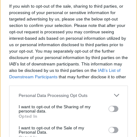
Large Brewpub of the Year
If you wish to opt-out of the sale, sharing to third parties, or
Vintage Brewing Co – Madison, Wisconsin
processing of your personal or sensitive information for
Brewery Group of the Year:
Kern River Brewing Co – Kernville, Kalifornien.
targeted advertising by us, please use the below opt-out
Här är dessutom vinnarna i de öl klasser där flest öl var
section to confirm your selection. Please note that after your
anmälda
opt-out request is processed you may continue seeing
Juicy or Hazy India Pale Ale (348 anmälda öl)
interest-based ads based on personal information utilized by
Guld: Old Irving Brewing Co., Beezer, Chicago, Illinois
Silver: City Lights Brewing Co., Hazy IPA, Milwaukee,
us or personal information disclosed to third parties prior to
Wisconsin
your opt-out. You may separately opt-out of the further
Brons: Pond Farm Brewing Co., Devil’s Gulch, San Rafael,
disclosure of your personal information by third parties on the
Kalifornien
American-Style India Pale Ale (342 anmälda öl)
IAB’s list of downstream participants. This information may
Guld: Comrade Brewing Co., More Dodge Less RAM,
also be disclosed by us to third parties on the
IAB’s List of
Denver, Colorado
Downstream Participants
that may further disclose it to other
Silver: Green Cheek Beer Co., Radiant Beauty, Orange,
Kalifornien
third parties.
Brons: Coronado Brewing Co. – Weekend Vibes IPA, San
Diego, Kalifornien
Personal Data Processing Opt Outs
Fruited American-Style Sour Ale (215 entries)
Guld: St. Elmo Brewing Co., Roxanne, Austin, Texas
I want to opt-out of the Sharing of my
Silver: Storm Peak Brewing Co., Hoochie Mama, Steamboat
personal data.
Springs, Colorado
Opted In
Brons: Edmund’s Oast Brewing Co., Sour Blackberry
Raspberry, Charleston, South Carolina.
Alla vinnare i alla klasser hittar du
via den här länken.
I want to opt-out of the Sale of my
Personal Data.