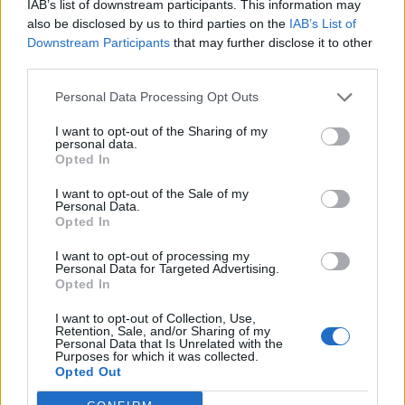
IAB’s list of downstream participants. This information may
stadigvarande tillståndet hade kommit under
also be disclosed by us to third parties on the
IAB’s List of
Downstream Participants
that may further disclose it to other
förmiddagen. Därför öppnade bryggeriet baren
third parties.
tillfälligt på kvällen för att fira med gästerna.
Personal Data Processing Opt Outs
Nu vill bryggeriet synas mer under året.
I want to opt-out of the Sharing of my
personal data.
Opted In
I want to opt-out of the Sale of my
Personal Data.
Opted In
I want to opt-out of processing my
Personal Data for Targeted Advertising.
Opted In
I want to opt-out of Collection, Use,
Retention, Sale, and/or Sharing of my
Personal Data that Is Unrelated with the
Purposes for which it was collected.
Opted Out