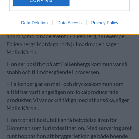
CONFIRM
Data Deletion
Data Access
Privacy Policy
– Med de nya reglerna har vi möjlighet att delta vid
andra samordnade event i Falkenberg, till exempel
Falkenbergs Matdagar och julmarknader, säger
Malin Kårdal.
Hon ser positivt på att Falkenbergs kommun var så
snabb och tillmötesgående i processen.
– Falkenberg är en mat- och dryckeskommun som
alltid har varit angelägen om lokalproducerade
produkter. Vi var också tidiga med att ansöka, säger
Malin Kårdal.
Hon tror att beslutet kan få betydelse även för
Glommen som turistdestination. Med servering året
runt hoppas hon att bryggeriet kan ge både boende