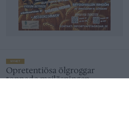
NYHET
Opretentiösa ölgroggar
toppade majläsningen
Av
Redaktionen
Publicerat
2026-06-02
NYHET