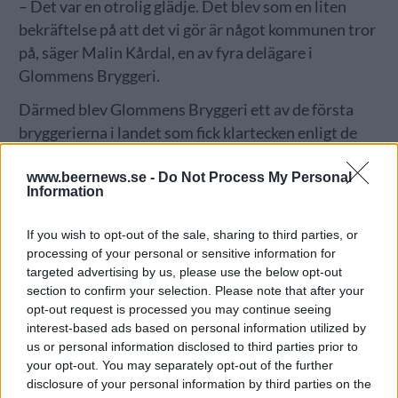
– Det var en otrolig glädje. Det blev som en liten
bekräftelse på att det vi gör är något kommunen tror
på, säger Malin Kårdal, en av fyra delägare i
Glommens Bryggeri.
Därmed blev Glommens Bryggeri ett av de första
bryggerierna i landet som fick klartecken enligt de
nya reglerna. Nu slipper bryggeriet bygga ett dyrt
www.beernews.se -
Do Not Process My Personal
restaurangkök för att utöka sina öppettider och kan
Information
lättare ordna evenemang och ta emot fler gäster i
Glommen.
If you wish to opt-out of the sale, sharing to third parties, or
processing of your personal or sensitive information for
– Vi kommer inte ha servering året om, eftersom vi
targeted advertising by us, please use the below opt-out
bara har utomhusservering och ett stort tält, men
section to confirm your selection. Please note that after your
fram till nu har vi bara haft tillstånd fyra veckor per
opt-out request is processed you may continue seeing
år. Eftersom vi främst har öppet på helger och
interest-based ads based on personal information utilized by
us or personal information disclosed to third parties prior to
helgdagar har det i praktiken blivit väldigt få
your opt-out. You may separately opt-out of the further
öppetdagar, säger Malin Kårdal. I ett Facebook-
disclosure of your personal information by third parties on the
inlägg samma dag skrev Glommens Bryggeri att det