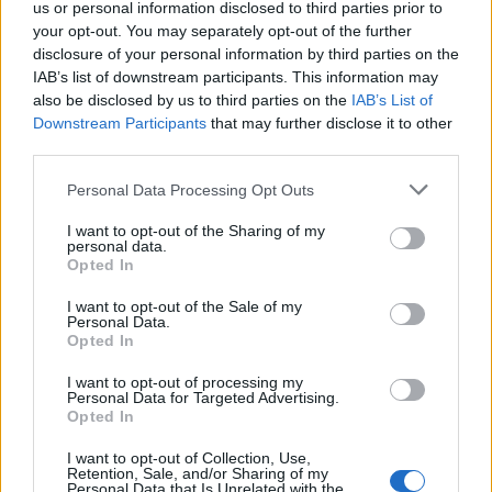
us or personal information disclosed to third parties prior to
your opt-out. You may separately opt-out of the further
disclosure of your personal information by third parties on the
NYHET
IAB’s list of downstream participants. This information may
also be disclosed by us to third parties on the
IAB’s List of
Downstream Participants
that may further disclose it to other
third parties.
Personal Data Processing Opt Outs
I want to opt-out of the Sharing of my
personal data.
Opted In
I want to opt-out of the Sale of my
Personal Data.
Opted In
Mats Hägerfors med det första ölet från Derailed.
Foto:
Ronny
I want to opt-out of processing my
Personal Data for Targeted Advertising.
Karlsson.
Opted In
I want to opt-out of Collection, Use,
Retention, Sale, and/or Sharing of my
Brygghuset Finn satsar på ett nytt varumärke.
Personal Data that Is Unrelated with the