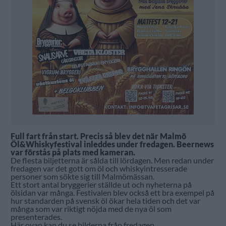
Full fart från start. Precis så blev det när Malmö
Öl&Whiskyfestival inleddes under fredagen. Beernews
var förstås på plats med kameran.
De flesta biljetterna är sålda till lördagen. Men redan under
fredagen var det gott om öl och whiskyintresserade
personer som sökte sig till Malmömässan.
Ett stort antal bryggerier ställde ut och nyheterna på
ölsidan var många. Festivalen blev också ett bra exempel på
hur standarden på svensk öl ökar hela tiden och det var
många som var riktigt nöjda med de nya öl som
presenterades.
Här ovan kan du se bilderna från fredagen.