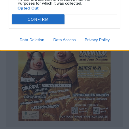
Purposes for which it was collected.
Derailed ska vara ölen där man tar ut svängarna
Opted Out
mer än tidigare.
CONFIRM
Data Deletion
Data Access
Privacy Policy