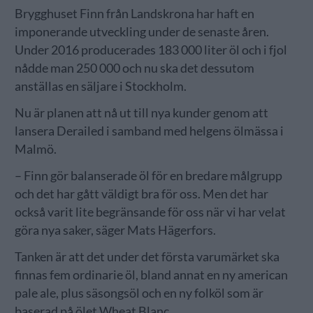
Brygghuset Finn från Landskrona har haft en
imponerande utveckling under de senaste åren.
Under 2016 producerades 183 000 liter öl och i fjol
nådde man 250 000 och nu ska det dessutom
anställas en säljare i Stockholm.
Nu är planen att nå ut till nya kunder genom att
lansera Derailed i samband med helgens ölmässa i
Malmö.
– Finn gör balanserade öl för en bredare målgrupp
och det har gått väldigt bra för oss. Men det har
också varit lite begränsande för oss när vi har velat
göra nya saker, säger Mats Hägerfors.
Tanken är att det under det första varumärket ska
finnas fem ordinarie öl, bland annat en ny american
pale ale, plus säsongsöl och en ny folköl som är
baserad på ölet Wheat Blanc.