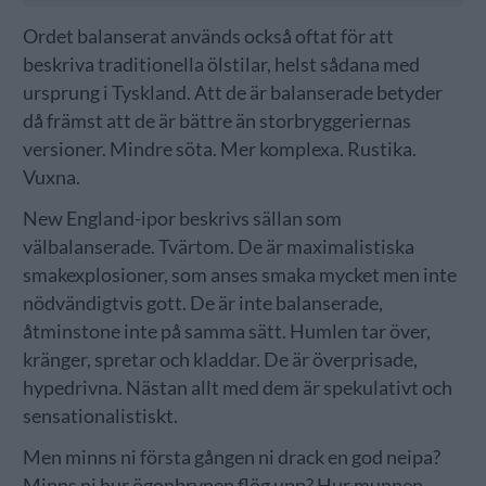
Ordet balanserat används också oftat för att
beskriva traditionella ölstilar, helst sådana med
ursprung i Tyskland. Att de är balanserade betyder
då främst att de är bättre än storbryggeriernas
versioner. Mindre söta. Mer komplexa. Rustika.
Vuxna.
New England-ipor beskrivs sällan som
välbalanserade. Tvärtom. De är maximalistiska
smakexplosioner, som anses smaka mycket men inte
nödvändigtvis gott. De är inte balanserade,
åtminstone inte på samma sätt. Humlen tar över,
kränger, spretar och kladdar. De är överprisade,
hypedrivna. Nästan allt med dem är spekulativt och
sensationalistiskt.
Men minns ni första gången ni drack en god neipa?
Minns ni hur ögonbrynen flög upp? Hur munnen