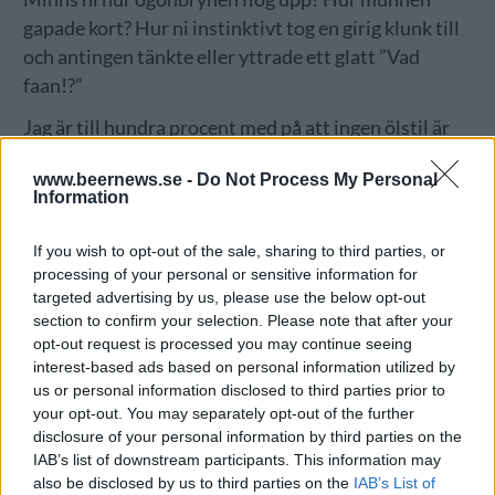
gapade kort? Hur ni instinktivt tog en girig klunk till
och antingen tänkte eller yttrade ett glatt ”Vad
faan!?”
Jag är till hundra procent med på att ingen ölstil är
mer övermättad än hazy neipa. Det är också fullt
www.beernews.se -
Do Not Process My Personal
rimligt att bryggare, i synnerhet sådana som brygger
Information
mycket neipa, säger sig föredra lager när man
exempelvis möter dem på en ölfestival. Den som
If you wish to opt-out of the sale, sharing to third parties, or
bombar sig själv full med dubbel-ipor riskerar att
processing of your personal or sensitive information for
targeted advertising by us, please use the below opt-out
göra en tidig sorti. Inte bara från festivalen, utan
section to confirm your selection. Please note that after your
från, well, all sans och balans.
opt-out request is processed you may continue seeing
interest-based ads based on personal information utilized by
Jag tror det handlar om autenticitet, som inom alla
us or personal information disclosed to third parties prior to
kulturyttringar. En maximalistisk och
your opt-out. You may separately opt-out of the further
revolutionerande kulturyttring – oavsett om det
disclosure of your personal information by third parties on the
handlar om glamrock, kubism eller dadaism – följs
IAB’s list of downstream participants. This information may
also be disclosed by us to third parties on the
IAB’s List of
alltid av en våg av traditionalism. Men båda