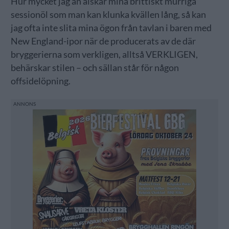
Hur mycket jag än älskar mina brittiskt murriga
sessionöl som man kan klunka kvällen lång, så kan
jag ofta inte slita mina ögon från tavlan i baren med
New England-ipor när de producerats av de där
bryggerierna som verkligen, alltså VERKLIGEN,
behärskar stilen – och sällan står för någon
offsidelöpning.