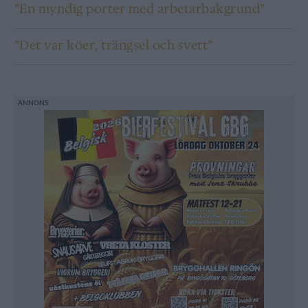
”En myndig porter med arbetarbakgrund”
”Det var köer, trängsel och svett”