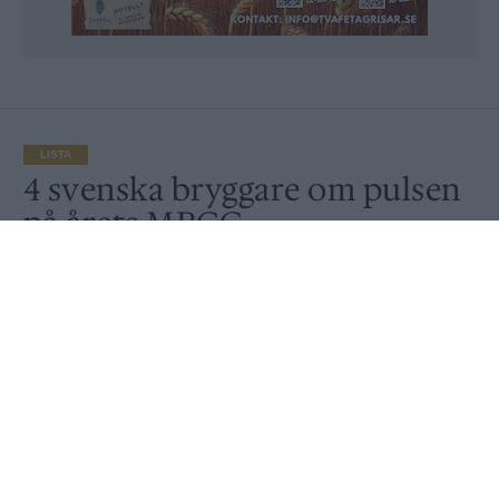
LISTA
4 svenska bryggare om pulsen
på årets MBCC
Av
Redaktionen
Publicerat
2026-05-30
LISTA