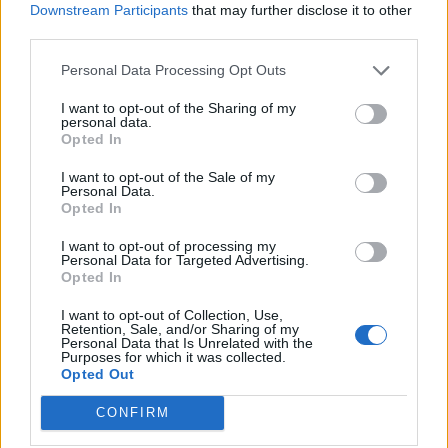
Downstream Participants
that may further disclose it to other
strömningarna behövs. De behöver inte stå i
third parties.
kontrast till varandra. Att tala om vad man gillar
genom att framhäva vad man inte gillar, tillhör
Personal Data Processing Opt Outs
sandlådan – eller i ännu högre grad fotbollsläktaren.
I want to opt-out of the Sharing of my
Det behövs inte inom bildkonst, litteratur, musik –
personal data.
Opted In
eller öl.
I want to opt-out of the Sale of my
Personal Data.
Opted In
I want to opt-out of processing my
Personal Data for Targeted Advertising.
Opted In
I want to opt-out of Collection, Use,
Retention, Sale, and/or Sharing of my
Personal Data that Is Unrelated with the
Purposes for which it was collected.
Opted Out
CONFIRM