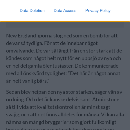
Data Deletion
Data Access
Privacy Policy
New England-iporna slog ned som en bomb för att
de var så tydliga. För att de innebar något
omvälvande. De var så långt från en stor stark att de
kändes som något helt nytt för en uppsjö av nya och
en hel del gamla ölentusiaster. De kommunicerade
med all önskvärd tydlighet: ”Det här är något annat
än helt vanlig bärs.”
Sedan blev neipan den nya stor starken, säger vän av
ordning. Och det är kanske delvis sant. Åtminstone
så till vida att kvalitetskontrollen är minst sagt
svajig, och att det finns alldeles för många. Vi kan alla
nämna en mängd bryggerier som gjort fullkomligt
bedrövliga ipor och marknadsfört dem som hazy