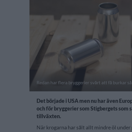
Redan har flera bryggerier svårt att få burkar så
Det började i USA men nu har även Europ
och för bryggerier som Stigbergets som sa
tillväxten.
När krogarna har sålt allt mindre öl unde