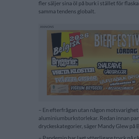
fler säljer sina öl på burk i stället för fla
samma tendens globalt.
– En efterfrågan utan någon motsvarighet har
aluminiumburkstorlekar. Redan innan pand
dryckeskategorier, säger Mandy Glew på B
– Pandemin har lagt ytterligare tryck på 