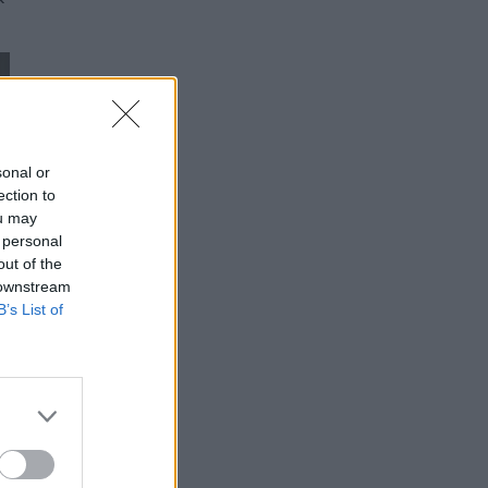
sonal or
ection to
ou may
 personal
out of the
 downstream
B’s List of