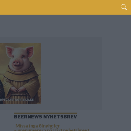
BEERNEWS NYHETSBREV
Missa inga ölnyheter
– prenumerera på vårt nyhetsbrev!