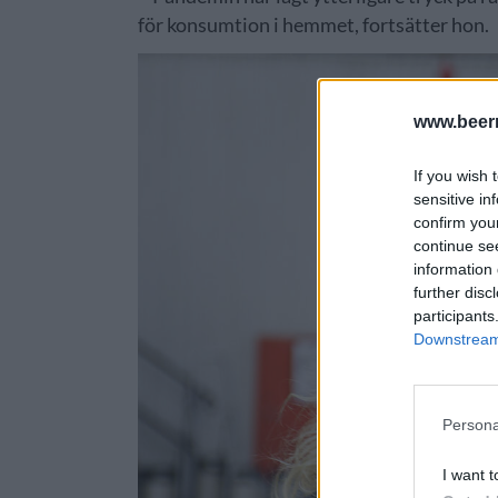
för konsumtion i hemmet, fortsätter hon.
www.beer
If you wish 
sensitive in
confirm you
continue se
information 
further disc
participants
Downstream 
Persona
I want t