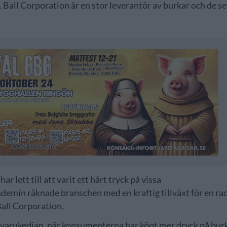
ska. Ball Corporation är en stor leverantör av burkar och de se
 lett till att varit ett hårt tryck på vissa
emin räknade branschen med en kraftig tillväxt för en ra
all Corporation.
råvarukedjan, när konsumenterna har köpt mer dryck på bur