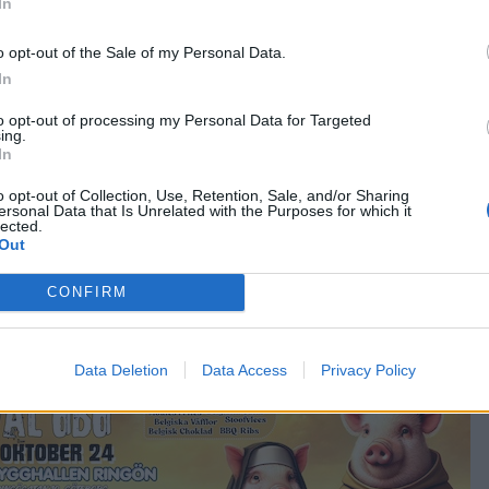
In
o opt-out of the Sale of my Personal Data.
In
to opt-out of processing my Personal Data for Targeted
ing.
In
tt bristen leder till allvarliga problem hos dem som satsat
o opt-out of Collection, Use, Retention, Sale, and/or Sharing
ersonal Data that Is Unrelated with the Purposes for which it
lected.
Out
 ja. Än så länge är det okej, men tilldelningen för hela åre
ion. Det vill säga, vi kan inte växa som vi vill, säger Nils
CONFIRM
borg.
Data Deletion
Data Access
Privacy Policy